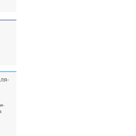
ля-
ля-
й