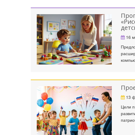
Прог
«Рис
детс
16 м
Предло
расшир
компью
Прое
13 ф
Цели п
развит
патрио