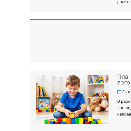
родите
План
лого
21 а
В рабо
логопе
направ