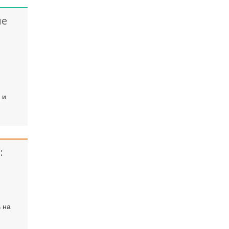
ые
 и
:
 на