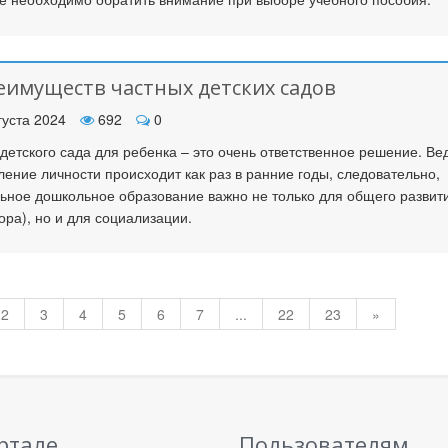
еимуществ частных детских садов
густа 2024
692
0
детского сада для ребенка – это очень ответственное решение. Ве
ление личности происходит как раз в ранние годы, следовательно,
ьное дошкольное образование важно не только для общего развит
зора), но и для социализации.
2
3
4
5
6
7
...
22
23
»
ртале
Пользователям