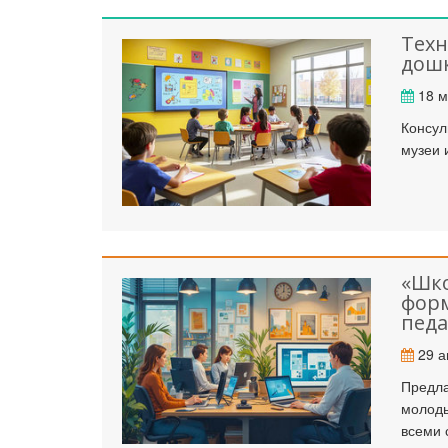
Техн
дошк
Ка
18 м
Консул
музеи 
«Шко
фор
педа
29 а
Предла
молоды
всеми 