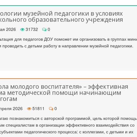
ологии музейной педагогики в условиях
ольного образовательного учреждения
к стать экспертом наших
Как правильно оформить р
конкурсов
для публикации
ая 2026
31732
0
ьтация для педагогов ДОУ поможет им организовать в группах мин
и проводить с детьми работу в направлении музейной педагогики.
ла молодого воспитателя» – эффективная
ма методической помощи начинающим
гогам
преля 2026
51811
0
гаю познакомиться с авторской программой, цель которой помощь
м специалистам в организации эффективного взаимодействия со
субъектами педагогического процесса: с коллегами, с детьми и их