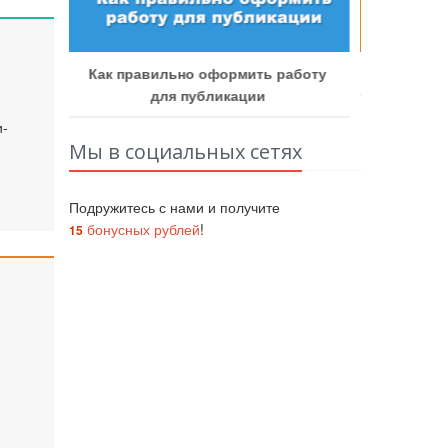
Как у
аботу
Как получить бонусные баллы
и-
Мы в социальных сетях
Подружитесь с нами и получите
бонусных рублей
!
15