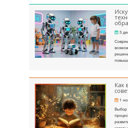
Иску
тех
обра
3 де
Соврем
возмож
решени
повыша
Как 
сове
1 но
Выбор 
процес
развит
которы