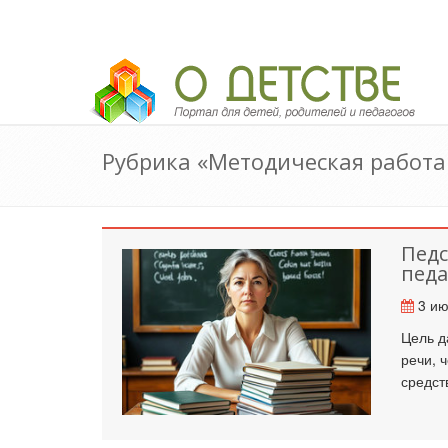
Педагогический портал «О детстве»
Рубрика «Методическая работа
Педс
педа
3 ию
Цель д
речи, 
средст