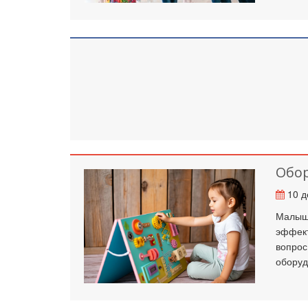
Обор
10 д
Малыши
эффект
вопрос
оборуд