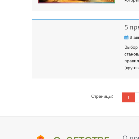
5 пр
8 ав
Выбор 
станов
правил
(круго
Страницы:
1
О по