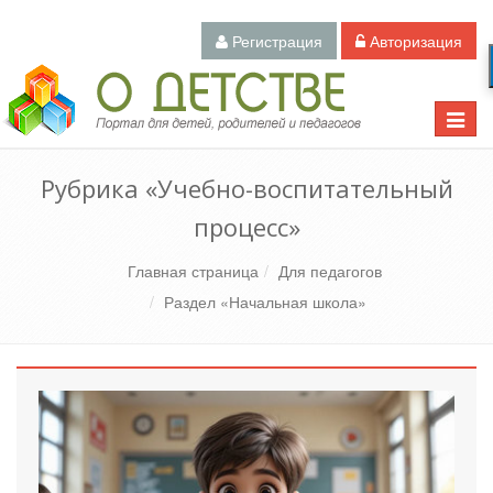
Регистрация
Авторизация
Педагогический портал «О детстве»
Toggle
naviga
Рубрика «Учебно-воспитательный
процесс»
Главная страница
Для педагогов
Раздел «Начальная школа»