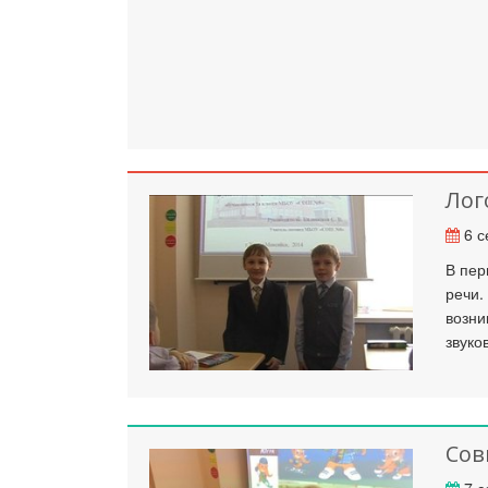
Лог
6 с
В пер
речи.
возни
звуко
Сов
7 с