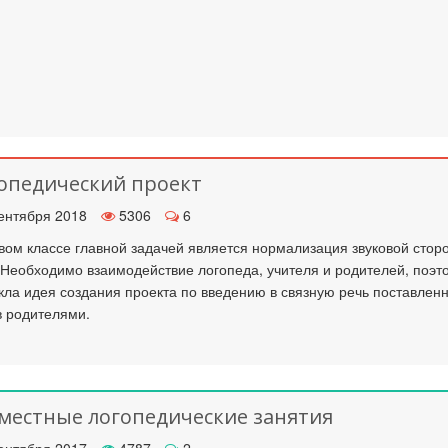
опедический проект
ентября 2018
5306
6
вом классе главной задачей является нормализация звуковой стор
 Необходимо взаимодействие логопеда, учителя и родителей, поэт
кла идея создания проекта по введению в связную речь поставлен
в родителями.
местные логопедические занятия
ентября 2017
4787
2