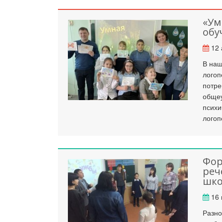
«Ум
обу
12 
В наш
логоп
потре
общеу
психи
логоп
Фор
реч
шко
16 
Разно