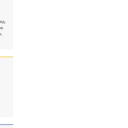
ед,
ов
я.