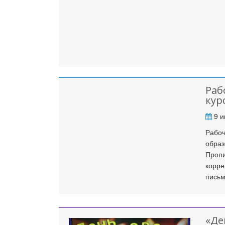
Раб
кур
9 и
Рабоч
образ
Пропи
корре
письм
«Де