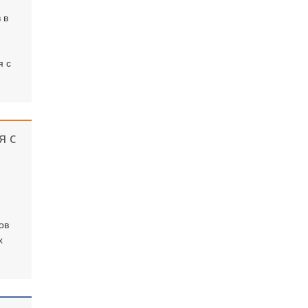
 в
я с
 с
ов
х