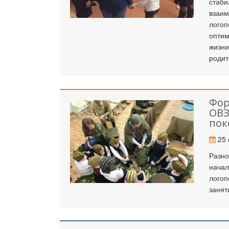
стаби
взаим
логоп
оптим
жизни
родит
Фор
ОВЗ
пок
25 
Разно
начал
логоп
занят