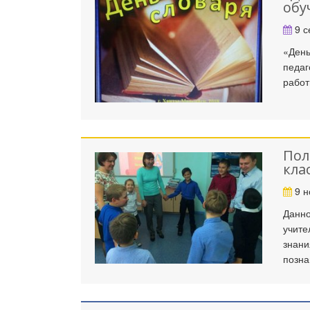
обу
9 с
«День
педаг
работ
Пол
кла
9 н
Данно
учите
знани
позна