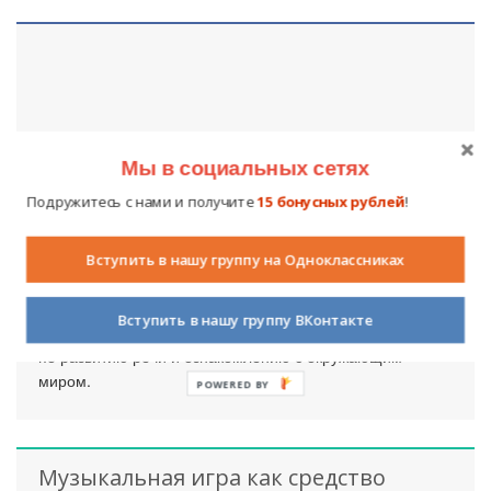
Мы в социальных сетях
Подружитесь с нами и получите
15 бонусных рублей
!
Видеоролик «Свинка»
Вступить в нашу группу на Одноклассниках
22 апреля 2013
3199
5
Воспитатели Киселевского дома ребенка используют
Вступить в нашу группу ВКонтакте
представленные материалы в НОД, на играх-занятиях
по развитию речи и ознакомлению с окружающим
миром.
POWERED BY
Музыкальная игра как средство