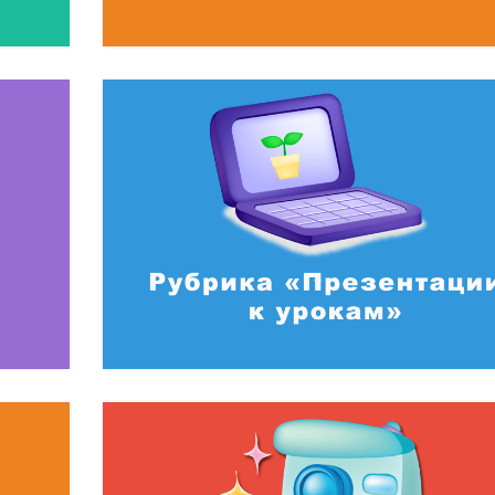
Как правильно офор
для публик