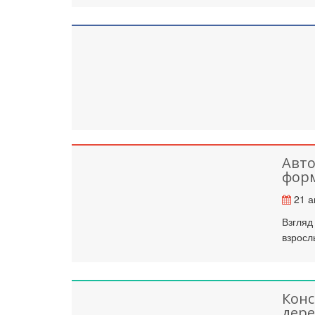
Авто
форм
21 а
Взгляд
взросл
Конс
дере