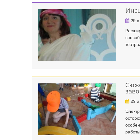
Инсц
29 а
Расшир
способ
театра
Сюже
заво
29 а
Электр
осторо
особен
работы