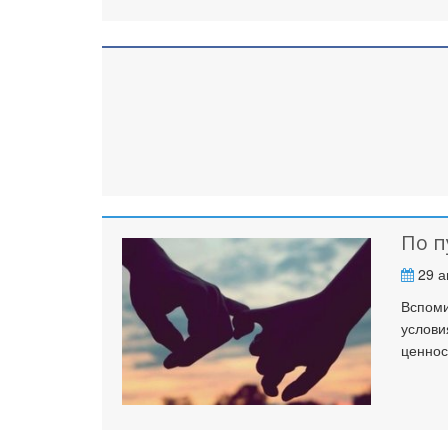
По п
29 а
Вспоми
услови
ценнос