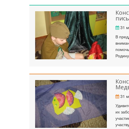
Конс
пис
Ка
31 м
В пред
вниман
помочь
Родину
Конс
Медв
31 м
Удивит
их заб
участи
участв