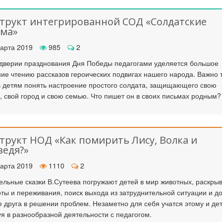
трукт интегрированной СОД «Солдатские
ьма»
к стать экспертом наших
Как правильно оформить р
конкурсов
для публикации
арта 2019
985
2
дверии празднования Дня Победы педагогами уделяется большое
ие чтению рассказов героических подвигах нашего народа. Важно 
 детям понять настроение простого солдата, защищающего свою
, свой город и свою семью. Что пишет он в своих письмах родным?
трукт НОД «Как помирить Лису, Волка и
едя?»
арта 2019
1110
2
ельные сказки В.Сутеева погружают детей в мир животных, раскры
оты и переживания, поиск выхода из затруднительной ситуации и д
е друга в решении проблем. Незаметно для себя учатся этому и дет
уя в разнообразной деятельности с педагогом.