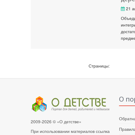
21 а
Объеди
интегр
достат
предм
Страницы:
О по
Обратна
2009-2026 © «О детстве»
Правила
При использовании материалов ссылка