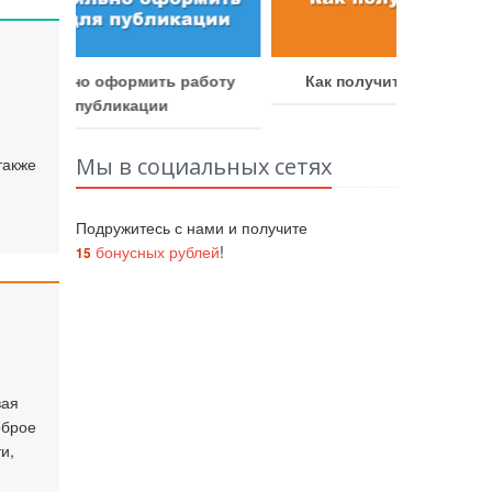
Как у
аботу
Как получить бонусные баллы
Мы в социальных сетях
также
Подружитесь с нами и получите
бонусных рублей
!
15
вая
оброе
и,