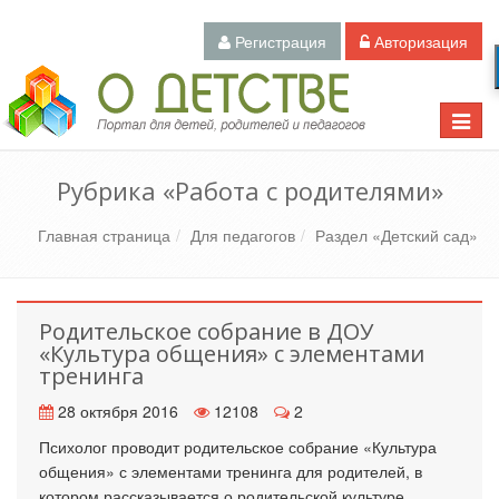
Регистрация
Авторизация
Педагогический портал «О детстве»
Toggle
naviga
Рубрика «Работа с родителями»
Главная страница
Для педагогов
Раздел «Детский сад»
Родительское собрание в ДОУ
«Культура общения» с элементами
тренинга
28 октября 2016
12108
2
Психолог проводит родительское собрание «Культура
общения» с элементами тренинга для родителей, в
котором рассказывается о родительской культуре