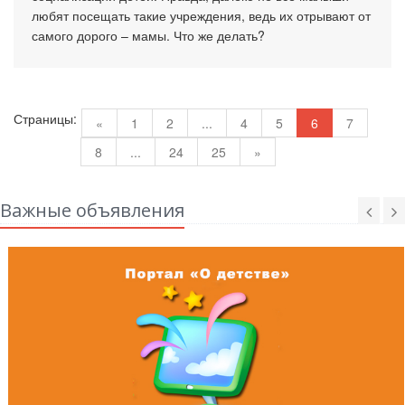
любят посещать такие учреждения, ведь их отрывают от
самого дорого – мамы. Что же делать?
Страницы:
«
1
2
...
4
5
6
7
8
...
24
25
»
Важные объявления