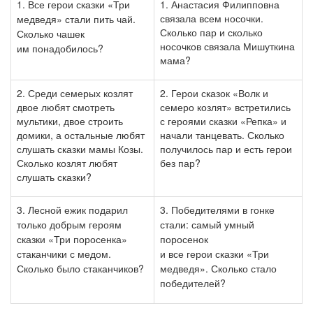
1. Все герои сказки «Три
1. Анастасия Филипповна
связала всем носочки.
медведя»
стали пить чай.
Сколько пар и сколько
Сколько чашек
носочков связала Мишуткина
им
понадобилось?
мама?
2. Среди семерых козлят
2. Герои сказок «Волк и
двое любят смотреть
семеро козлят» встретились
мультики, двое строить
с героями сказки «Репка» и
домики, а остальные любят
начали танцевать. Сколько
слушать сказки мамы Козы.
получилось пар и есть герои
Сколько козлят любят
без пар?
слушать сказки?
3. Лесной ежик подарил
3. Победителями в гонке
только
добрым героям
стали:
самый умный
сказки «Три поросенка»
поросенок
стаканчики с медом.
и все герои сказки «Три
Сколько было стаканчиков?
медведя».
Сколько стало
победителей?