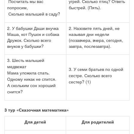
Посчитать мы вас
угрей. Сколько птиц? Ответь
попросим,
быстрей. (Пять).
Сколько малышей в саду?
2. У бабушки Даши внучка
2. Назовите пять дней, не
Маша, кот Пушок и собака
называя дни недели
Дружок. Сколько всего
(позавчера, вчера, сегодня,
внуков у бабушки?
завтра, послезавтра).
3. Шесть малышей
медвежат
3. У семи братьев по одной
М
ама уложила спать.
сестре. Сколько всего
Одному никак не спится.
сестер? (1)
А скольким сон хороший
снится?
3 тур «Сказочная математика»
Для детей
Для
родителей