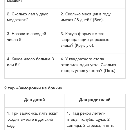
мышей?
2. Сколько лап у двух
2. Сколько месяцев в году
медвежат?
имеют 28 дней?
(Все).
3. Назовите соседей
3. Какую форму имеют
числа 8.
запрещающие дорожные
знаки? (Круглую).
4. Какое число больше 3
4. У квадратного стола
или 5?
отпилили один угол. Сколько
теперь углов у стола? (Пять).
2 тур «Заморочки из бочки»
Для детей
Для
родителей
1. Три зайчонка, пять ежат
1. Над рекой летели
Ходят вместе в детский
птицы:
голубь, щука, 2
сад.
синицы, 2 стрижа, и пять