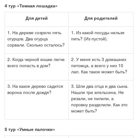
4 тур
«Темная лошадка»
Для детей
Для
родителей
1. На дереве созрело пять
1. Из какой посуды нельзя
огурцов. Два огурца
пить?
(Из пустой).
сорвали. Сколько осталось?
2. Когда черной кошке легче
2. У меня есть 3 домашних
всего попасть в дом?
питомца, а всего у них 10
лап. Как такое может быть?
3. На какое дерево садится
3. Шли два отца и два сына.
ворона после дождя?
Нашли три апельсина. Не
резали, не пилили, а
поровну разделили. Как это
может быть?
5 тур «Умные палочки»