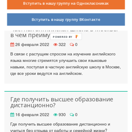
Вступить в нашу группу на Одноклассниках
Вступить в нашу группу ВКонтакте
Частная английская школа в Москве:
в чем преимущества
POWERED BY
26 февраля 2022
322
0
В связи с растущим спросом на изучение английского
языка многие стремятся улучшить свои языковые
навыки, поступая в частную английскую школу в Москве,
где все уроки ведутся на английском.
Где получить высшее образование
дистанционно?
16 февраля 2022
930
0
Где получить высшее образование дистанционно и
учиться без отрыва от работы и семейной жизни?