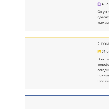
4 но
Ох уж 
сделат
мамам 
Стои
31 о
В наши
телефо
сегодн
понима
програ