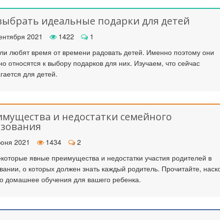
выбрать идеальные подарки для детей
к стать экспертом наших
Как правильно оформить р
ентября 2021
1422
1
конкурсов
для публикации
ли любят время от времени радовать детей. Именно поэтому они
но относятся к выбору подарков для них. Изучаем, что сейчас
гается для детей.
мущества и недостатки семейного
азования
юня 2021
1434
2
екоторые явные преимущества и недостатки участия родителей в
вании, о которых должен знать каждый родитель. Прочитайте, наск
о домашнее обучения для вашего ребенка.