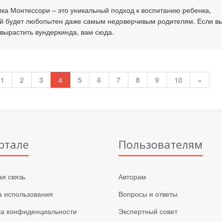
ка Монтессори – это уникальный подход к воспитанию ребенка,
й будет любопытен даже самым недоверчивым родителям. Если в
 вырастить вундеркинда, вам сюда.
1
2
3
4
5
6
7
8
9
10
»
ртале
Пользователям
я связь
Авторам
 использования
Вопросы и ответы
ка конфиденциальности
Экспертный совет