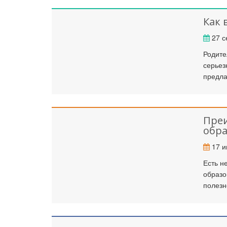
Как 
Ка
27 с
Родите
серьез
предла
Преи
обр
17 и
Есть н
образо
полезн