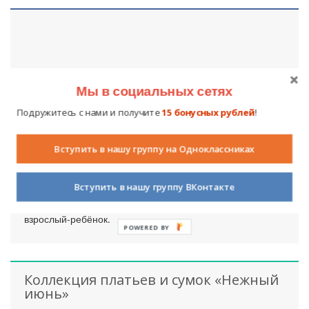
Мы в социальных сетях
Подружитесь с нами и получите
15 бонусных рублей
!
Картина из ниток «Утки на озере»
Вступить в нашу группу на Одноклассниках
19 ноября 2015
2224
0
Вступить в нашу группу ВКонтакте
Работа выполнена из ниток разной фактуры. Для
крепления использовали клей ПВА. Работа совместная
взрослый-ребёнок.
POWERED BY
Коллекция платьев и сумок «Нежный
июнь»