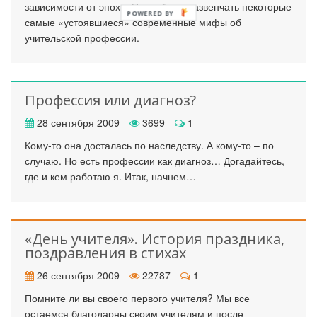
зависимости от эпохи. Попробуем развенчать некоторые
POWERED BY
самые «устоявшиеся» современные мифы об
учительской профессии.
Профессия или диагноз?
28 сентября 2009
3699
1
Кому-то она досталась по наследству. А кому-то – по
случаю. Но есть профессии как диагноз… Догадайтесь,
где и кем работаю я. Итак, начнем…
«День учителя». История праздника,
поздравления в стихах
26 сентября 2009
22787
1
Помните ли вы своего первого учителя? Мы все
остаемся благодарны своим учителям и после