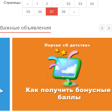
Страницы:
«
1
2
...
32
33
34
35
36
37
38
»
Важные объявления