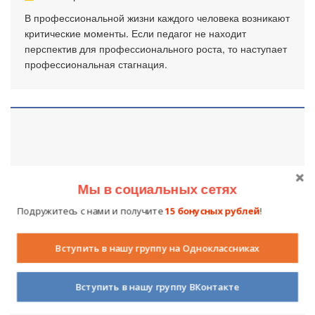
В профессиональной жизни каждого человека возникают
критические моменты. Если педагог не находит
перспектив для профессионального роста, то наступает
профессиональная стагнация.
Мы в социальных сетях
Подружитесь с нами и получите
15 бонусных рублей
!
Мифы о профессии учителя
Вступить в нашу группу на Одноклассниках
29 сентября 2009
14198
2
Вступить в нашу группу ВКонтакте
Эта профессия существует в мире уже не первое
тысячелетие, и мифы о ней формировались в