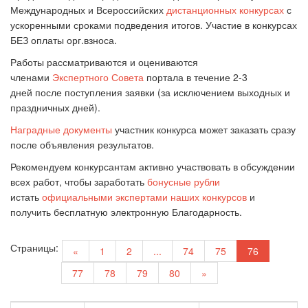
Международных и Всероссийских
дистанционных конкурсах
с
ускоренными сроками подведения итогов. Участие в конкурсах
БЕЗ оплаты орг.взноса.
Работы рассматриваются и оцениваются
членами
Экспертного Совета
портала в течение 2-3
дней после поступления заявки (за исключением выходных и
праздничных дней).
Наградные документы
участник конкурса может заказать сразу
после объявления результатов.
Рекомендуем конкурсантам активно участвовать в обсуждении
всех работ, чтобы заработать
бонусные рубли
и
стать
официальными экспертами наших конкурсов
и
получить бесплатную электронную Благодарность.
Страницы:
«
1
2
...
74
75
76
77
78
79
80
»