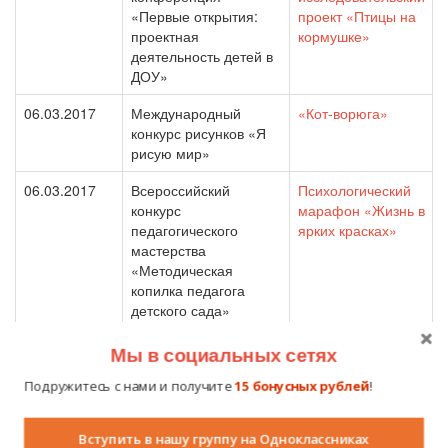
«Первые открытия:
проект «Птицы на
проектная
кормушке»
деятельность детей в
ДОУ»
06.03.2017
Международный
«Кот-ворюга»
конкурс рисунков «Я
рисую мир»
06.03.2017
Всероссийский
Психологический
конкурс
марафон «Жизнь в
педагогического
ярких красках»
мастерства
«Методическая
копилка педагога
детского сада»
04.03.2017
Международный
Эссе «Мои
Мы в социальных сетях
литературный конкурс
педагогические
«О педагогике – с
смыслы»
Подружитесь с нами и получите
15 бонусных рублей
!
любовью»
Вступить в нашу группу на Одноклассниках
03.03.2017
Всероссийский
Закаливания детей