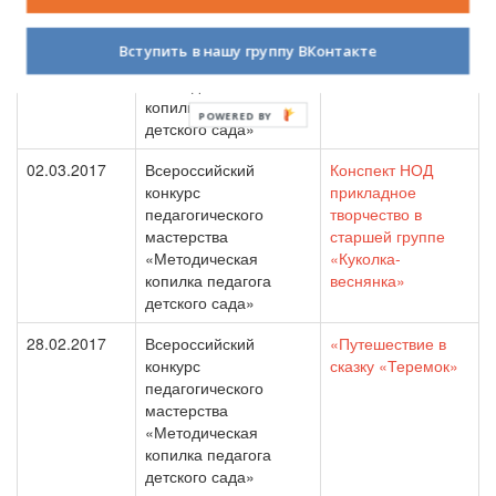
конкурс
раннего возраста
педагогического
после дневного
Вступить в нашу группу ВКонтакте
мастерства
сна.
«Методическая
копилка педагога
POWERED BY
детского сада»
02.03.2017
Всероссийский
Конспект НОД
конкурс
прикладное
педагогического
творчество в
мастерства
старшей группе
«Методическая
«Куколка-
копилка педагога
веснянка»
детского сада»
28.02.2017
Всероссийский
«Путешествие в
конкурс
сказку «Теремок»
педагогического
мастерства
«Методическая
копилка педагога
детского сада»