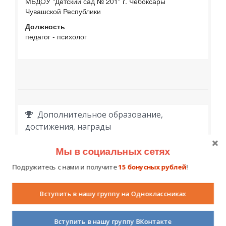
МБДОУ "Детский сад № 201" г. Чебоксары
Чувашской Республики
Должность
педагог - психолог
Дополнительное образование,
достижения, награды
Курсы, конкурсы, награды
Мы в социальных сетях
ФГБОУ ВПО "Чувашский государственный
Подружитесь с нами и получите
15 бонусных рублей
!
педагогический университет им. И.Я.Яковлева" -
переподготовка "Практическая психология и
консультирование"(2014)
Вступить в нашу группу на Одноклассниках
"Международный институт комплексной
сказкотерапии" - курсы "Базовый курс подготовки
сказкотерапевтов" (2016)
Вступить в нашу группу ВКонтакте