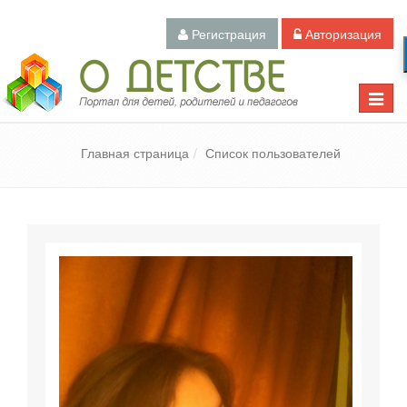
Регистрация
Авторизация
Педагогический портал «О детстве»
Toggle
naviga
Главная страница
Список пользователей