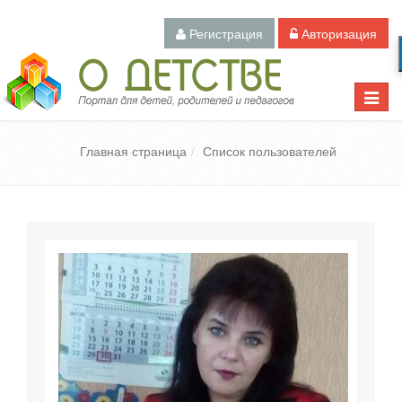
Регистрация
Авторизация
Педагогический портал «О детстве»
Toggle
naviga
Главная страница
Список пользователей