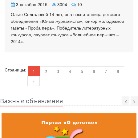
3 декабря 2015
3004
10
Ольге Солгаловой 14 лет, она воспитанница детского
объединения «Юные журналисты», юнкор молодёжной
газеты «Проба пера». Победитель литературных
конкурсов, лауреат конкурса «Волшебное перышко –
2014».
Страницы:
1
2
3
4
5
6
7
8
»
Важные объявления