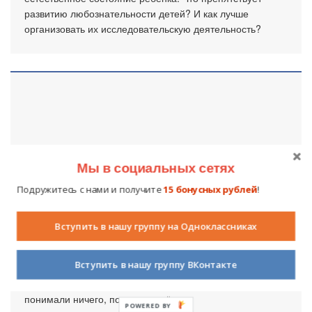
развитию любознательности детей? И как лучше
организовать их исследовательскую деятельность?
Мы в социальных сетях
Подружитесь с нами и получите
15 бонусных рублей
!
Мой дорогой Учитель
Вступить в нашу группу на Одноклассниках
14 октября 2009
5363
10
В девятом классе мы пришли к новому для нас учителю
Вступить в нашу группу ВКонтакте
физики Гункевичу Леониду Ивановичу. После первого
урока в нашем дружном классе началась паника, мы не
понимали ничего, полились слёзы...
POWERED BY