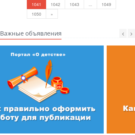
1041
1042
1043
...
1049
1050
»
Важные объявления