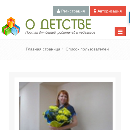
Регистрация
Авторизация
Педагогический портал «О детстве»
Toggle
naviga
Главная страница
Список пользователей