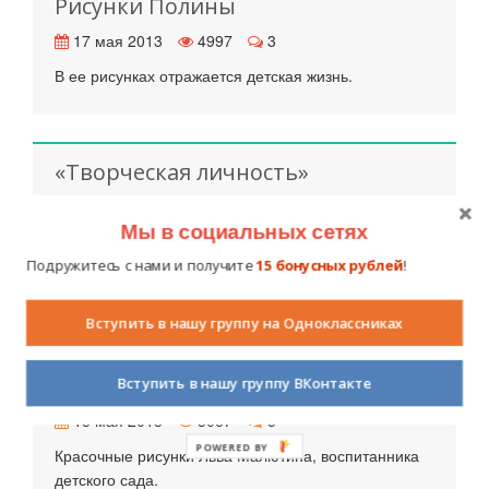
Рисунки Полины
17 мая 2013
4997
3
В ее рисунках отражается детская жизнь.
«Творческая личность»
16 мая 2013
3235
4
Мы в социальных сетях
Талантливая девочка Лиза очень любит
фантазировать, создает яркие, красочные рисунки,
Подружитесь с нами и получите
15 бонусных рублей
!
которые впечатляют даже взрослых!
Вступить в нашу группу на Одноклассниках
С кисточкой в ладошке
Вступить в нашу группу ВКонтакте
15 мая 2013
3067
5
POWERED BY
Красочные рисунки Льва Малютина, воспитанника
детского сада.