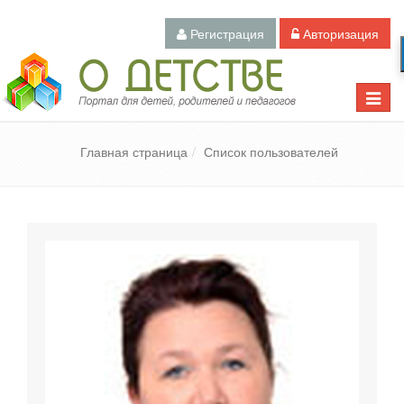
Регистрация
Авторизация
Педагогический портал «О детстве»
Toggle
naviga
Главная страница
Список пользователей