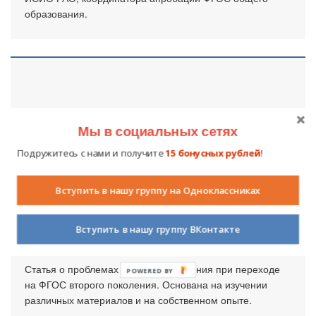
образования.
Мы в социальных сетях
Подружитесь с нами и получите
15 бонусных рублей
!
Вступить в нашу группу на Одноклассниках
Проблемы и пути их решения при
переходе к стандартам второго
поколения
Вступить в нашу группу ВКонтакте
20 октября 2011
16454
16
Статья о проблемах и путях их решения при переходе
POWERED BY
на ФГОС второго поколения. Основана на изучении
различных материалов и на собственном опыте.