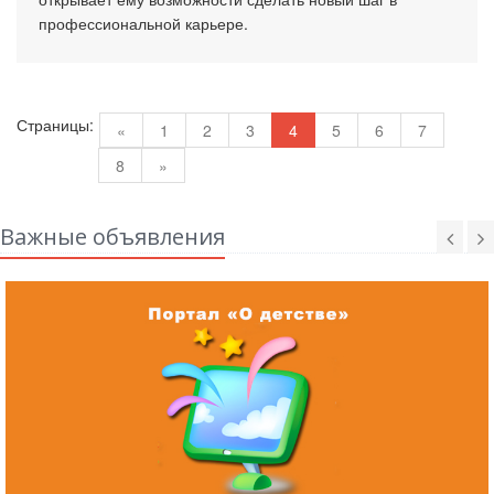
профессиональной карьере.
Страницы:
«
1
2
3
4
5
6
7
8
»
Важные объявления