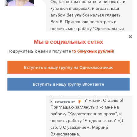
Ох, как детям нравится и рисовать, и
купаться в шариках, и играть. ваш
альбом без улыбки нельзя глядеть.
Вам 5. Приглашаю посмотреть и
оценить мою работу "Оригинальные
поздравительные открытки" в
Мы в социальных сетях
конкурсе "Пед.альбом" стр. 21
Подружитесь с нами и получите
15 бонусных рублей
!
Марина Вячеславовна
24.08.2011 в
Вступить в нашу группу на Одноклассниках
00:06
Вступить в нашу группу ВКонтакте
Вы такая молодец! Это очень важно
для детишек суметь адаптироваться к
условиям "другой" жизни. Ставлю 5!
Приглашаю заглянуть и ко мне на
рубрику "Художественная проза", и
оценить работу "Ягодная сказка" =))
стр. 3 С уважением, Марина
Вячеславовна.