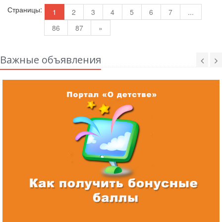
Страницы:
1
2
3
4
5
6
7
...
86
87
»
Важные объявления