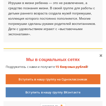
Игрушки в жизни ребенка — это не развлечение, а
средство познания жизни. В своей группе для работы с
детьми раннего возраста создала музей погремушки,
коллекция которого постоянно пополняется. Многие
погремушки сделаны руками родителей воспитанников.
Дети с удовольствием играют с «выставочными
экспонатами».
«Для детей – с любовью!»
Мы в социальных сетях
3 октября 2017
1356
1
Подружитесь с нами и получите
15 бонусных рублей
!
Центры детской активности, оформленные в группе
детского сада для детей.
Вступить в нашу группу на Одноклассниках
Вступить в нашу группу ВКонтакте
POWERED BY