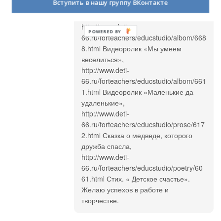
Вступить в нашу группу ВКонтакте
Приглашаю посмотреть и оценить
мои работы:
http://www.deti-
POWERED BY
66.ru/forteachers/educstudio/albom/668
8.html Видеоролик «Мы умеем
веселиться»,
http://www.deti-
66.ru/forteachers/educstudio/albom/661
1.html Видеоролик «Маленькие да
удаленькие»,
http://www.deti-
66.ru/forteachers/educstudio/prose/617
2.html Сказка о медведе, которого
дружба спасла,
http://www.deti-
66.ru/forteachers/educstudio/poetry/60
61.html Стих. « Детское счастье».
Желаю успехов в работе и
творчестве.