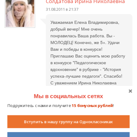
Солдатова Ирина Николаевна
31.08.2011 в 21:37
Уважаемая Елена Владимировна,
добрый вечер! Мне очень
понравилась Ваша работа. Вы -
МОЛОДЕЦ! Конечно, же 5+. Удачи
Вам и победы в конкурсе!
Приглашаю Вас оценить мою работу
в конкурсе "Педагогическое
вдохновение" в рубрике - "История
успеха-лучшие педагоги". Спасибо!
С уважением Ирина Николаевна
Мы в социальных сетях
Подружитесь с нами и получите
15 бонусных рублей
!
Иванова Ольга
06.09.2011 в 22:57
Отличное состояние души!
Вступить в нашу группу на Одноклассниках
Мечтатель!!!!!!! Фотка замечательная.
Ставлю вам 5 баллов.