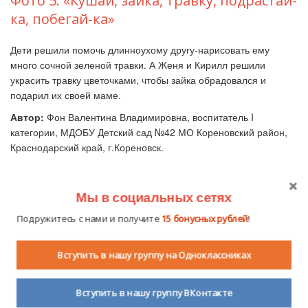
Фото 5. «Кушай, зайка, травку, подрастай-
ка, побегай-ка»
Дети решили помочь длинноухому другу-нарисовать ему
много сочной зеленой травки. А Женя и Кирилл решили
украсить травку цветочками, чтобы зайка обрадовался и
подарил их своей маме.
Автор:
Фон Валентина Владимировна, воспитатель I
категории, МДОБУ Детский сад №42 МО Кореновский район,
Краснодарский край, г.Кореновск.
Мы в социальных сетях
Фон Валентина
4.7 из 5 звезд
Владимировна
(голосов: 3, сумма
Подружитесь с нами и получите
15 бонусных рублей
!
баллов: 14)
10 августа 2016
2645
0
Вступить в нашу группу на Одноклассниках
Вступить в нашу группу ВКонтакте
Получайте бонусные рубли за вашу