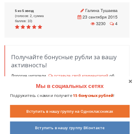
Галина Тушаева
5 из 5 звезд
23 сентября 2015
(голосов: 2, сумма
баллов: 10)
3230
4
Получайте бонусные рубли за вашу
активность!
Дорогие читатели,
оставьте свой комментарий
об
этой статье. Ваше мнение очень важно для нас и для
Мы в социальных сетях
других пользователей. Получите за каждый
комментарий
1
бонусный рубль
!
Подружитесь с нами и получите
15 бонусных рублей
!
Нажмите на кнопку вашей социальной сети и
поделитесь информацией с вашими друзьями.
Вступить в нашу группу на Одноклассниках
Вконтакте
Одноклассники
Facebook
Мой мир
Вступить в нашу группу ВКонтакте