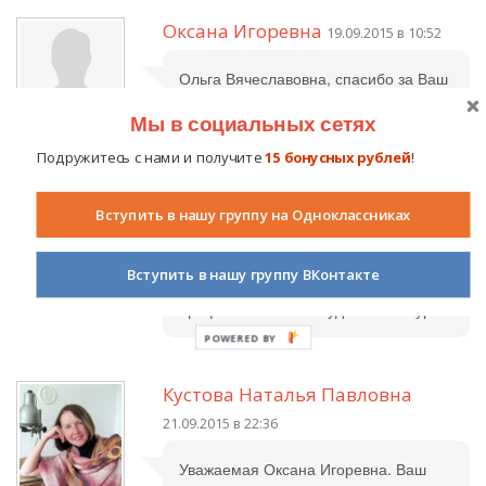
Оксана Игоревна
19.09.2015 в 10:52
Ольга Вячеславовна, спасибо за Ваш
комментарий!
Мы в социальных сетях
Подружитесь с нами и получите
15 бонусных рублей
!
Наталья Михайловна
20.09.2015 в
Вступить в нашу группу на Одноклассниках
14:58
Оксана Игоревна! Видно, что Вы
Вступить в нашу группу ВКонтакте
очень любите детей и свою
профессию! Желаю удачи в конкурсе!
POWERED BY
Кустова Наталья Павловна
21.09.2015 в 22:36
Уважаемая Оксана Игоревна. Ваш