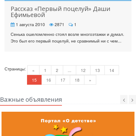
Рассказ «Первый поцелуй» Даши
Ефимьевой
1 августа 2010
2871
1
Сенька ошеломленно стоял возле многоэтажки и думал.
Это был его первый поцелуй, не сравнимый ни с чем...
Страницы:
«
1
2
...
12
13
14
15
16
17
18
»
Важные объявления