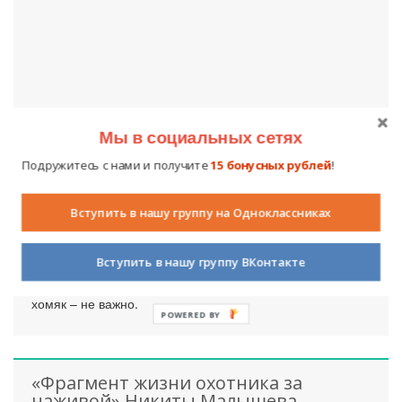
Мы в социальных сетях
Рассказ «Сюрприз» Яны Андреевой
Подружитесь с нами и получите
15 бонусных рублей
!
4 августа 2010
2899
2
Вступить в нашу группу на Одноклассниках
На прошлой неделе у меня был самый лучший день.
Моя мечта сбылась! Я всегда мечтала, чтобы в доме
Вступить в нашу группу ВКонтакте
поселилось живое существо, о котором нужно
заботиться. Кто это будет: кошечка, собачка, попугай,
хомяк – не важно.
POWERED BY
«Фрагмент жизни охотника за
наживой» Никиты Малышева