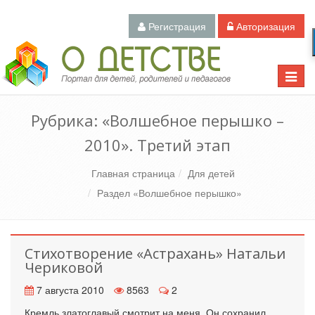
Регистрация
Авторизация
Педагогический портал «О детстве»
Toggle
naviga
Рубрика: «Волшебное перышко –
2010». Третий этап
Главная страница
Для детей
Раздел «Волшебное перышко»
Стихотворение «Астрахань» Натальи
Чериковой
7 августа 2010
8563
2
Кремль златоглавый смотрит на меня, Он сохранил