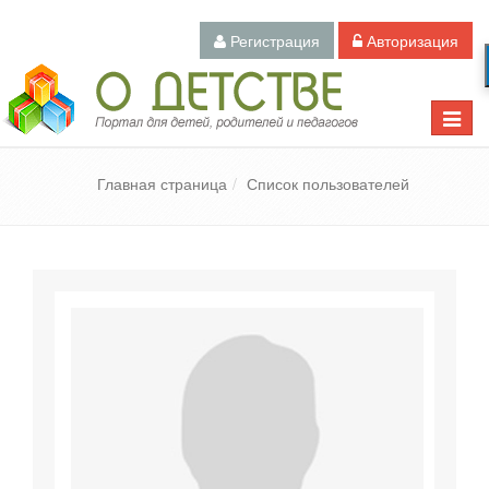
Регистрация
Авторизация
Педагогический портал «О детстве»
Toggle
naviga
Главная страница
Список пользователей