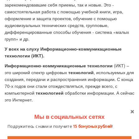
зарекомендовавшие себя приемы, так и новые. Это -
самостоятельная работа с помощью учебной книги, игра,
оформление и защита проектов, обучение с помощью
аудиовизуальных технических средств, групповые,
дифференцированные способы обучения - система «малых
групп» и др.
У всех на слуху Информационно-коммуникационные
технологии (ИКТ).
Информационно
-
коммуникационные
технологии
(ИКТ) –
это широкий спектр цифровых
технологий
, используемых для
создания, передачи и распространения информации. С конца
70-х годов они стали отождествляться, прежде всего, с
компьютерной
технологией
обработки информации. А сейчас
это Интернет.
Информационно-коммуникационные технологии выполняют
Мы в социальных сетях
одновременно функции инструментов и объектов познания.
В рамках описания этой технологии познакомимся с таким с
Подружитесь с нами и получите
15 бонусных рублей
!
таким ресурсом, как