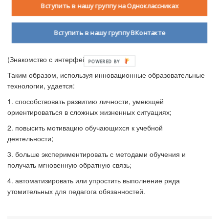
Вступить в нашу группу на Одноклассниках
https://joyteka.com/ru/cabinet/create
Он позволят создать различные типы заданий,
способствующих лучшему усвоению учебного материала:
Вступить в нашу группу ВКонтакте
квест, интерактивное видео, тест, викторина, игра «Термины».
(Знакомство с интерфейсом сайта)
POWERED BY
Таким образом, используя инновационные образовательные
технологии, удается:
1. способствовать развитию личности, умеющей
ориентироваться в сложных жизненных ситуациях;
2. повысить мотивацию обучающихся к учебной
деятельности;
3. больше экспериментировать с методами обучения и
получать мгновенную обратную связь;
4. автоматизировать или упростить выполнение ряда
утомительных для педагога обязанностей.