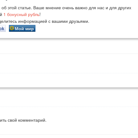
й
об этой статье. Ваше мнение очень важно для нас и для других
ий
1
бонусный рубль
!
оделитесь информацией с вашими друзьями.
ok
Мой мир
вить свой комментарий.