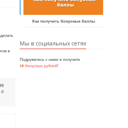
аботу
Как получить бонусные баллы
Как у
сделать
Мы в социальных сетях
гов в
Подружитесь с нами и получите
бонусных рублей
!
15
89
0