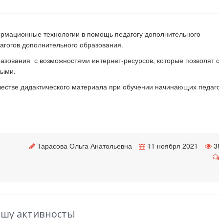
мационные технологии в помощь педагогу дополнительного
к стать экспертом наших
Как правильно оформить р
агогов дополнительного образования.
конкурсов
для публикации
разования с возможностями интернет-ресурсов, которые позволят 
ными.
честве дидактического материала при обучении начинающих педаго
Тарасова Ольга Анатольевна
11 ноября 2021
3
ашу активность!