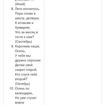
(Иней)
Лето кончилось,
Пора снова в
школу, детвора,
К атласам и
букварям.
Что за месяц в
гости к нам?
(Сентябрь)
Королева наша,
Осень,
У тебя мы
дружно спросим:
Детям свой
секрет открой,
Кто слуга тебе
второй?
(Октябрь)
Осень по
календарю,
Но уже стучит
вовсю