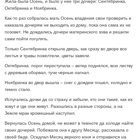
Жила-была Осень, и было у нее три дочери: Сентябринка,
Октябринка и Ноябринка.
Как-то раз собралась мать Осень владения свои проверить и
наказала дочерям не выходить из дому, пока она сама их не
позовет. Не дождались дочери материнского зова и решили
сами пойти погулять.
Только Сентябринка открыла дверь, как сразу во дворе все
листья и травы пожелтели, цветы завяли.
Октябринка порог переступила – ветер поднялся, всю листву
с деревьев оборвал, тучи черные нагнал.
Ноябринка во двор вышла – снег с дождем пошел, холодно и
темно стало.
Испугались дочки да со страху и забыли, кто они такие, как их
зовут и где они живут. Разошлись в разные стороны, а на
Земле мрак кромешный наступил.
Вернулась Осень домой, не может в темноте да холоде найти
своих дочерей. Побежала она к другу Месяцу, рассказала о
своей беде. Оседлал Месяц верного коня и отправился на