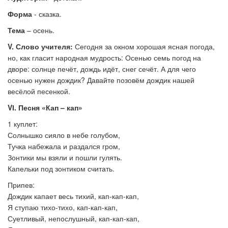
Форма
- сказка.
Тема
– осень.
V
. Слово учителя:
Сегодня за окном хорошая ясная погода,
но, как гласит народная мудрость: Осенью семь погод на
дворе: солнце печёт, дождь идёт, снег сечёт. А для чего
осенью нужен дождик? Давайте позовём дождик нашей
весёлой песенкой.
V
І
. Песня «Кап – кап»
1 куплет:
Солнышко сияло в небе голубом,
Тучка набежала и раздался гром,
Зонтики мы взяли и пошли гулять.
Капельки под зонтиком считать.
Припев:
Дождик капает весь тихий, кап-кап-кап,
Я ступаю тихо-тихо, кап-кап-кап,
Суетливый, непослушный, кап-кап-кап,