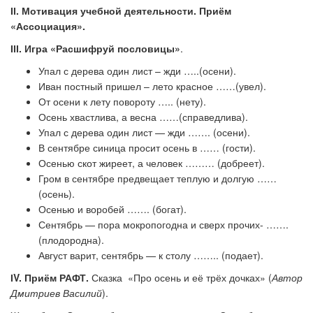
ІІ.
Мотивация учебной деятельности. Приём
«Ассоциация».
ІІІ. Игра «Расшифруй пословицы»
.
Упал с дерева один лист – жди …..(осени).
Иван постный пришел – лето красное ……(увел).
От осени к лету повороту ….. (нету).
Осень хвастлива, а весна ……(справедлива).
Упал с дерева один лист — жди ……. (осени).
В сентябре синица просит осень в …… (гости).
Осенью скот жиреет, а человек ……… (добреет).
Гром в сентябре предвещает теплую и долгую ……
(осень).
Осенью и воробей ……. (богат).
Сентябрь — пора мокропогодна и сверх прочих- …….
(плодородна).
Август варит, сентябрь — к столу …….. (подает).
І
V
. Приём РАФТ.
Сказка «Про осень и её трёх дочках» (
Автор
Дмитриев Василий
).