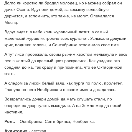
Долго ли коротко ли бродил молодец, но наконец собрал он
дочек Осени. Идут они домой, за косынку волшебную
держатся, а вспомнить, кто такие, не могут. Опечалился
Месяц.
Вдруг видят, в небе клин журавлиный летит, а самый
маленький журавлик громче всех курлычет. Услыхали девушки
крик, подняли головы, и Сентябринка вспомнила свое имя.
А тут лиса пробежала, своим рыжим хвостом мелькнула и весь
лес в желтый да красный цвет раскрасила. Как увидала это
средняя дочка, так сразу и припомнила, что ее Октябринкой
звать.
А следом за лисой белый заяц, как пурга по полю, пролетел.
Глянула на него Ноябринка и о своем имени догадалась.
Возвратились дочери домой да мать слушать стали, по
очереди во двор гулять выходили. А на Земле мир да покой
наступил.
Роль
– Октябринка, Сентябринка, Ноябринка.
Аудитория
- детская.