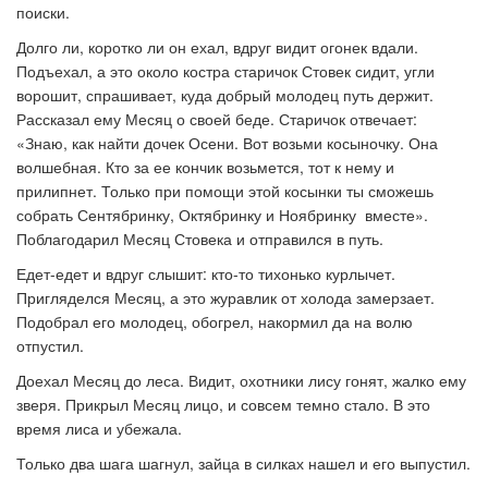
поиски.
Долго ли, коротко ли он ехал, вдруг видит огонек вдали.
Подъехал, а это около костра старичок Стовек сидит, угли
ворошит, спрашивает, куда добрый молодец путь держит.
Рассказал ему Месяц о своей беде. Старичок отвечает:
«Знаю, как найти дочек Осени. Вот возьми косыночку. Она
волшебная. Кто за ее кончик возьмется, тот к нему и
прилипнет. Только при помощи этой косынки ты сможешь
собрать Сентябринку, Октябринку и Ноябринку вместе».
Поблагодарил Месяц Стовека и отправился в путь.
Едет-едет и вдруг слышит: кто-то тихонько курлычет.
Пригляделся Месяц, а это журавлик от холода замерзает.
Подобрал его молодец, обогрел, накормил да на волю
отпустил.
Доехал Месяц до леса. Видит, охотники лису гонят, жалко ему
зверя. Прикрыл Месяц лицо, и совсем темно стало. В это
время лиса и убежала.
Только два шага шагнул, зайца в силках нашел и его выпустил.