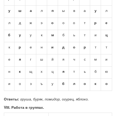
у
ш
а
л
п
ы
в
а
у
л
л
д
ж
э
о
о
о
т
р
е
б
у
у
к
м
б
ь
т
и
ц
к
р
е
н
и
д
о
р
т
т
е
я
г
ш
й
я
ч
с
м
и
н
к
щ
х
ц
я
т
ь
б
ю
и
о
з
ъ
у
б
л
о
к
о
Ответы:
груша, буряк, помидор, огурец, яблоко.
V
ІІІ
. Работа в группах.