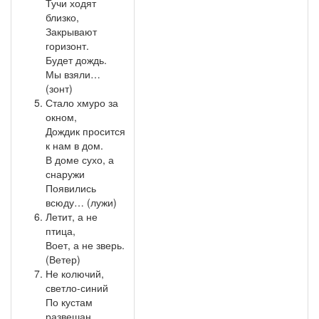
Тучи ходят
близко,
Закрывают
горизонт.
Будет дождь.
Мы взяли…
(зонт)
Стало хмуро за
окном,
Дождик просится
к нам в дом.
В доме сухо, а
снаружи
Появились
всюду… (лужи)
Летит, а не
птица,
Воет, а не зверь.
(Ветер)
Не колючий,
светло-синий
По кустам
развешан …