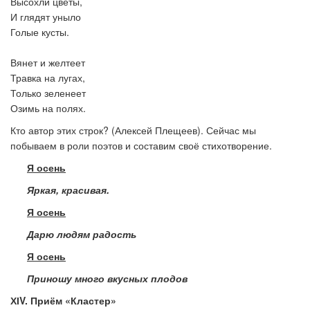
Высохли цветы,
И глядят уныло
Голые кусты.
Вянет и желтеет
Травка на лугах,
Только зеленеет
Озимь на полях.
Кто автор этих строк? (Алексей Плещеев). Сейчас мы
побываем в роли поэтов и составим своё стихотворение.
Я осень
Яркая, красивая.
Я осень
Дарю людям радость
Я осень
Приношу много вкусных плодов
ХІ
V
. Приём «Кластер»