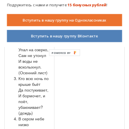
кружатся,
Подружитесь с нами и получите
15 бонусных рублей
!
Тихо на траву
ложатся.
Вступить в нашу группу на Одноклассниках
Сбрасывает
листья сад —
Это просто…
Вступить в нашу группу ВКонтакте
(листопад)
Рыжий Егорка
Упал на озерко,
Сам не утонул
И воды не
всколыхнул.
(Осенний лист)
Кто всю ночь по
крыше бьёт
Да постукивает,
И бормочет, и
поёт,
убаюкивает?
(дождь)
В сером небе
низко