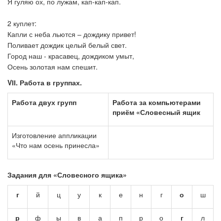
Я гуляю ох, по лужам, кап-кап-кап.
2 куплет:
Капли с неба льются – дождику привет!
Поливает дождик целый белый свет.
Город наш - красавец, дождиком умыт,
Осень золотая нам спешит.
V
ІІ
. Работа в группах.
Работа двух групп
Работа за компьютерами
приём «Словесный ящик
Изготовление аппликации
«Что нам осень принесла»
Задания для «Словесного ящика»
г
й
ц
у
к
е
н
г
о
ш
р
ф
ы
в
а
п
р
о
г
л