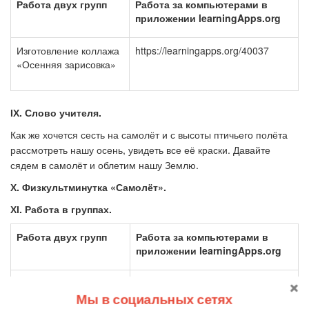
Работа двух групп
Работа за компьютерами в
приложении
learningApps
.
org
Изготовление коллажа
https://learningapps.org/40037
«Осенняя зарисовка»
ІХ
. Слово учителя.
Как же хочется сесть на самолёт и с высоты птичьего полёта
рассмотреть нашу осень, увидеть все её краски. Давайте
сядем в самолёт и облетим нашу Землю.
Х
. Физкультминутка «Самолёт».
ХІ
. Работа в группах.
Работа двух групп
Работа за компьютерами в
приложении
learningApps
.
org
Отгадывание загадок
https://learningapps.org/1486976
Мы в социальных сетях
Листья в воздухе