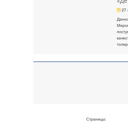
«Де
27 
Данно
Мероп
посту
качес
толер
Страницы: