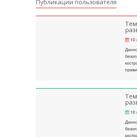
Публикации пользователя
Тем
раз
10 
Данно
безоп
костр
прави
Тем
раз
10 
Данно
безоп
костр