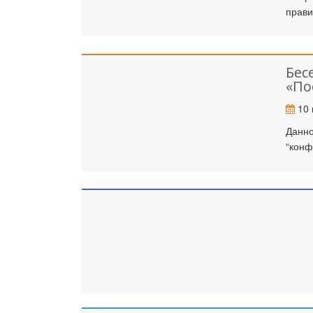
прави
Бес
«По
10 
Данно
“конф