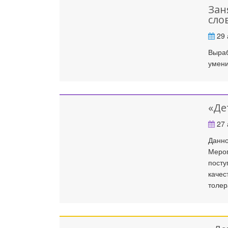
Зан
сло
29 
Выраб
умени
«Де
27 
Данно
Мероп
посту
качес
толер