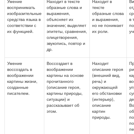
Умение
Находит в тексте
Находит в
Ви
воспринимать
образные слова и
тексте
от
изобразительные
выражения,
образные слова
ср
средства языка в
объясняет их
и выражения,
в 
соответствии с
значение; выделяет
но не понимает
п
их функцией.
эпитеты, сравнения,
их роли.
уч
олицетворения,
звукопись, повтор и
др.
Умение
Воссоздает в
Находит
Пр
воссоздать в
воображении
описание героя
ри
воображении
картины на основе
(внешний вид,
ка
картины жизни,
прочитанного
речь) и
в
созданные
(описание героя,
окружающей
уп
писателем.
картины природы,
его обстановки
су
ситуации) и
(интерьер),
де
рассказывает об
описание
Во
этом.
картин
об
природы.
по
п
пе