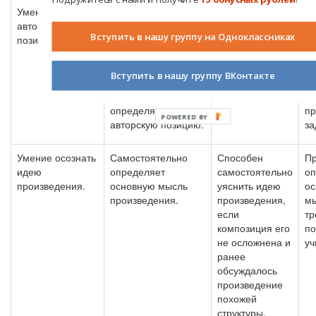
Умение видеть
Определяет
Определяет
Ну
авторскую
отношение к герою
отношение
п
Вступить в нашу группу на Одноклассниках
позицию.
писателя (по
писателя к
уч
метким словам,
героям и их
о
прямому и
поступкам, но
ан
Вступить в нашу группу ВКонтакте
косвенному
не мотивирует
во
высказыванию);
ответ.
в
определяет
пр
POWERED
авторскую позицию.
за
BY
Умение осознать
Самостоятельно
Способен
П
идею
определяет
самостоятельно
оп
произведения.
основную мысль
уяснить идею
ос
произведения.
произведения,
м
если
тр
композиция его
п
не осложнена и
уч
ранее
обсуждалось
произведение
похожей
структуры.