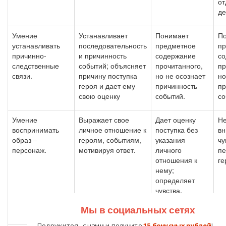
от
де
Умение
Устанавливает
Понимает
П
устанавливать
последовательность
предметное
пр
причинно-
и причинность
содержание
со
следственные
событий; объясняет
прочитанного,
пр
связи.
причину поступка
но не осознает
но
героя и дает ему
причинность
пр
свою оценку
событий.
со
Умение
Выражает свое
Дает оценку
Не
воспринимать
личное отношение к
поступка без
вн
образ –
героям, событиям,
указания
чу
персонаж.
мотивируя ответ.
личного
пе
отношения к
ге
нему;
определяет
чувства,
состояние
Мы в социальных сетях
героя.
Подружитесь с нами и получите
15 бонусных рублей
!