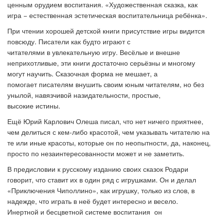
ценным орудием воспитания. «Художественная сказка, как
игра − естественная эстетическая воспитательница ребёнка».
При чтении хорошей детской книги присутствие игры видится
повсюду. Писатели как будто играют с
читателями в увлекательную игру. Весёлые и внешне
неприхотливые, эти книги достаточно серьёзны и многому
могут научить. Сказочная форма не мешает, а
помогает писателям внушить своим юным читателям, но без
унылой, навязчивой назидательности, простые,
высокие истины.
Ещё Юрий Карлович Олеша писал, что нет ничего приятнее,
чем делиться с кем-либо красотой, чем указывать читателю на
те или иные красоты, которые он по неопытности, да, наконец,
просто по незаинтересованности может и не заметить.
В предисловии к русскому изданию своих сказок Родари
говорит, что ставит их в один ряд с игрушками. Он и делал
«Приключения Чиполлино», как игрушку, только из слов, в
надежде, что играть в неё будет интересно и весело.
Инертной и бесцветной системе воспитания он