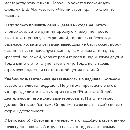
мастерству этих гениев. Невольно хочется воскликнуть
словами В.В. Маяковского «Что ни страница − то слон, то
львица».
Надо только приучить себя и детей никогда не читать
впопыхах и, взяв в руки интересную книжку, не просто
«глотать» страницу за страницей, торопясь добежать до
развязки, но, каким бы захватывающим не был сюжет, порой
остановиться и призадуматься над замыслом автора, над
красотой пейзажей, характерами героев и над многим другим.
Тогда книга станет ступенькой в мир. Тогда испытаешь
огромную радость и восторг от общения с книгой.
Учебно-познавательная деятельность в младшем школьном
возрасте является ведущей. Но учителя прекрасно знают,
что прежде чем мы хотим призвать ребёнка к какой-либо
деятельности, его нужно заинтересовать. И этот интерес
должен быть особенным. Он должен заключать в себе новые
формы деятельности.
У Выготского: «Возбудить интерес − это подобно разрыхлению
почвы для посева». А игру он называет едва ли не самым