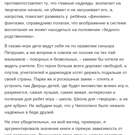
противопоставляет ту, что главные надежды возлагает на
творческое начало, не убивает и не засушивает его, а,
напротив, помогает развивать у ребёнка «феномен»
фантазии, справедливо полагая, что воображение в системе
воспитания не может находиться на положении «бедного
родственника».
В сказке-игре дети ведут себя не по правилам синьора
Петрушки, а им вопреки и совсем не похожи на тех пай-
мальчиков − покорных и безвольных, − какими бы хотели их
видеть учителя. Его герои больше всего дорожат свободой, а
плутов, угнетателей и дармоедов хотят держать подальше от
своей страны. Парки же и роскошные замки – отнять и
устроить там Дворцы детей, где будет множество всяких игр и,
разумеется, самая лучшая, самая живая, интересная и
полезная для ребят игра − школа. Школа для «творцов», а не
для зубрил. Не забудем ещё, что у Чиполлино было немало
надёжных в беде друзей.
На этих убедительных, на мой взгляд, примерах, я
аргументировала значение книги и прямую зависимость от
неё воспитания. Заканчивая свою статью, хотела заострить