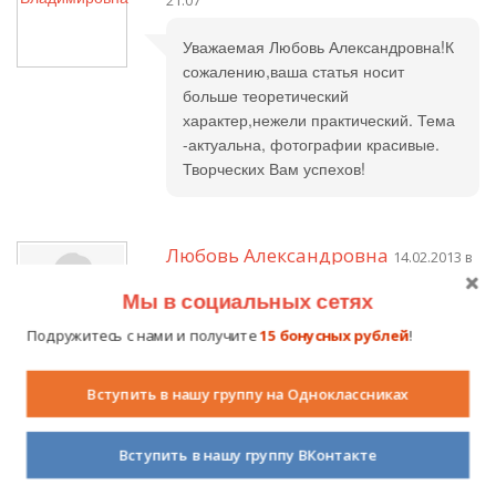
21:07
Уважаемая Любовь Александровна!К
сожалению,ваша статья носит
больше теоретический
характер,нежели практический. Тема
-актуальна, фотографии красивые.
Творческих Вам успехов!
Любовь Александровна
14.02.2013 в
21:35
Мы в социальных сетях
Уважаемая Ирина Владимировна,
Подружитесь с нами и получите
15 бонусных рублей
!
спасибо за внимание к моей статье.
Практические наработки есть.
Вступить в нашу группу на Одноклассниках
Участвую в подобном конкурсе
впервые. Спасибо организаторам за
предоставленную возможность
Вступить в нашу группу ВКонтакте
критически оценить свой