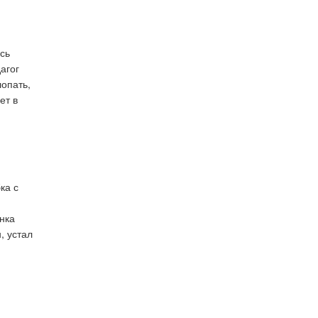
сь
агог
лопать,
ет в
ка с
нка
, устал