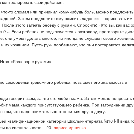
 контролировать свои действия.
 что-то сломал или причинил кому-нибудь боль, можно предложить
 ладоней. Затем предложите ему оживить ладошки – нарисовать им 
После этого затеять беседу с руками. Спросите: «Кто вы, как вас з
вы?». Если ребенок не подключается к разговору, проговорите диа
е, они умеют делать многое, но иногда не слушают своего хозяина
и их хозяином. Пусть руки пообещают, что они постараются делат
ю самооценки тревожного ребенка, повышает его значимость в
еди говорит всем, за что его любит мама. Затем можно попросить 
любит мама каждого присутствующего ребенка. При затруднении дру
 том, что надо внимательно относиться друг к другу.
ей квалификационной категории Школы-интерната №18 I-II вида г
ты по специальности – 20.
лариса иршенко