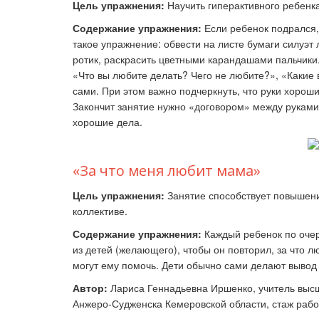
Цель
упражнения
:
Научить гиперактивного ребенка
Содержание
упражнения:
Если ребенок подрался,
такое упражнение: обвести на листе бумаги силуэт
ротик, раскрасить цветными карандашами пальчики. 
«Что вы любите делать? Чего не любите?», «Какие 
сами. При этом важно подчеркнуть, что руки хороши
Закончит занятие нужно «договором» между руками 
хорошие дела.
«За что меня любит мама»
Цель
упражнения
:
Занятие способствует повышени
коллективе.
Содержание
упражнения:
Каждый ребенок по очер
из детей (желающего), чтобы он повторил, за что 
могут ему помочь. Дети обычно сами делают вывод о
Автор:
Лариса Геннадьевна Иршенко, учитель высш
Анжеро-Судженска Кемеровской области, стаж рабо