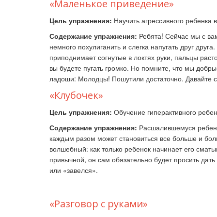
«Маленькое приведение»
Цель упражнения:
Научить агрессивного ребенка 
Содержание
упражнения:
Ребята! Сейчас мы с ва
немного похулиганить и слегка напугать друг друга
приподнимает согнутые в локтях руки, пальцы раст
вы будете пугать громко. Но помните, что мы добры
ладоши: Молодцы! Пошутили достаточно. Давайте с
«Клубочек»
Цель
упражнения
:
Обучение гиперактивного ребе
Содержание
упражнения:
Расшалившемуся ребенку
каждым разом может становиться все больше и боль
волшебный: как только ребенок начинает его сматыв
привычной, он сам обязательно будет просить дать 
или «завелся».
«Разговор с руками»