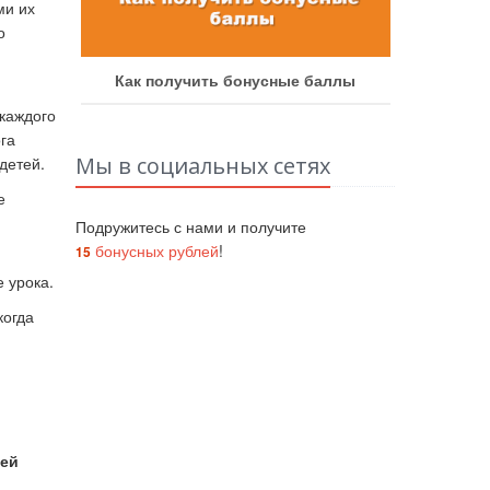
ми их
о
аботу
Как получить бонусные баллы
Как у
каждого
га
Мы в социальных сетях
детей.
е
Подружитесь с нами и получите
бонусных рублей
!
15
е урока.
когда
тей