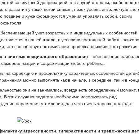
 детей со слуховой депривацией, а с другой стороны, особенностя
ого развития у таких детей снижен, низок уровнь интеллектуальног
о позднее и хуже формируются умения управлять собой, своим
к стать экспертом наших
Как правильно оформить р
оконтроля.
конкурсов
для публикации
обеспечивающей учет возрастных и индивидуальных особенностей 
ществляется в нашей школе, в условиях постоянной работы психоло
и, что способствует оптимизации процесса психического развития 
я
в системе специального образования
– обеспечение наиболе
, самореализации и социализации любого ребенка.
ы на коррекцию и профилактику характерных особенностей детей:
пражнения можно выполнять как в начале, в середине, так и в конц
тельностью они не занимались, всегда есть определенный момент, 
. В этих случаях педагогу необходимо использовать ряд
ждение нарастания утомления, для чего очень хорошо подходят
филактику агрессивности, гиперактивности и тревожности де