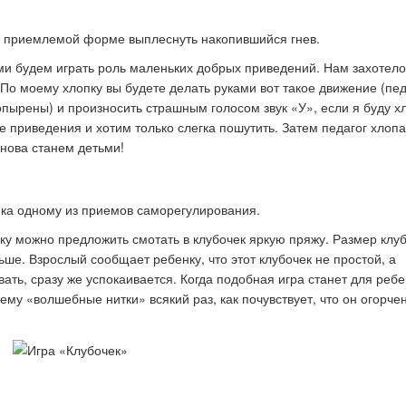
в приемлемой форме выплеснуть накопившийся гнев.
ми будем играть роль маленьких добрых приведений. Нам захотело
. По моему хлопку вы будете делать руками вот такое движение (пед
опырены) и произносить страшным голосом звук «У», если я буду х
е приведения и хотим только слегка пошутить. Затем педагог хлопа
нова станем детьми!
нка одному из приемов саморегулирования.
 можно предложить смотать в клубочек яркую пряжу. Размер клуб
ше. Взрослый сообщает ребенку, что этот клубочек не простой, а
ать, сразу же успокаивается. Когда подобная игра станет для ребе
ему «волшебные нитки» всякий раз, как почувствует, что он огорчен