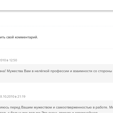
вить свой комментарий.
2010 в 12:50
на! Мужества Вам в нелёгкой профессии и взаимности со стороны
3.10.2010 в 21:19
няюсь перед Вашим мужеством и самоотверженностью в работе. М
отать с больными детьми.Это очень тяжело и огромнейшая