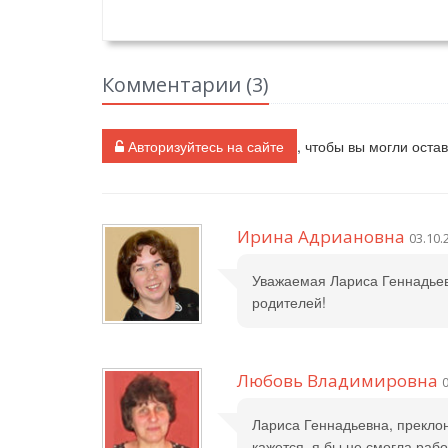
Комментарии (
3
)
Авторизуйтесь на сайте
, чтобы вы могли оста
Ирина Адриановна
03.10.
Уважаемая Лариса Геннадьев
родителей!
Любовь Владимировна
0
Лариса Геннадьевна, прекло
кажется, я бы не смогла раб