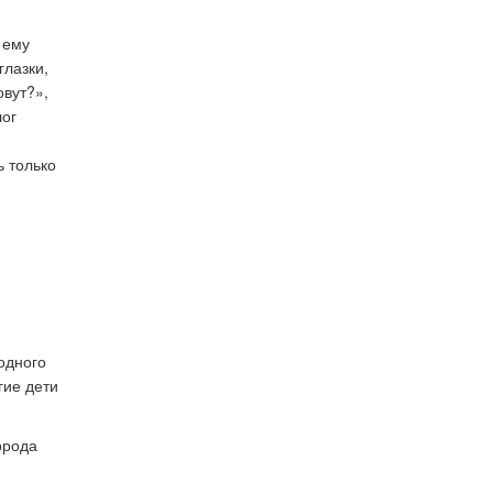
 ему
глазки,
овут?»,
лог
.
ь только
одного
гие дети
орода