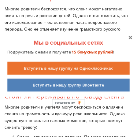
Многие родители беспокоятся, что сленг может негативно
влиять на речь и развитие детей. Однако стоит отметить, что
его использование – естественная часть подросткового
периода. Оно не отменяет изучение грамотного русского
языка, а скорее дополняет его в неформальном общении.
Мы в социальных сетях
Важно следить за тем, чтобы школьники осознавали, когда
уместно использовать такие выражения, а когда лучше
Подружитесь с нами и получите
15 бонусных рублей
!
использовать более официальный язык.
Педагогам знание молодежного сленга помогает лучше
Вступить в нашу группу на Одноклассниках
понимать своих учеников и налаживать с ними контакт. Знание
слов и выражений, которыми пользуются школьники, может
Вступить в нашу группу ВКонтакте
облегчить процесс общения и сблизить учителя с учениками.
Стоит ли переживать по поводу сленга
POWERED BY
Многие родители и учителя могут беспокоиться о влиянии
сленга на грамотность и культуру речи школьников. Однако
существует несколько важных моментов, которые помогут
снизить тревогу:
Сленг – это временное явление. По мере взросления