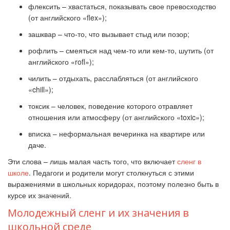
флексить – хвастаться, показывать свое превосходство
(от английского «flex»);
зашквар – что-то, что вызывает стыд или позор;
рофлить – смеяться над чем-то или кем-то, шутить (от
английского «rofl»);
чилить – отдыхать, расслабляться (от английского
«chill»);
токсик – человек, поведение которого отравляет
отношения или атмосферу (от английского «toxic»);
вписка – неформальная вечеринка на квартире или
даче.
Эти слова – лишь малая часть того, что включает
сленг в
школе
. Педагоги и родители могут столкнуться с этими
выражениями в школьных коридорах, поэтому полезно быть в
курсе их значений.
Молодежный сленг и их значения в
школьной среде