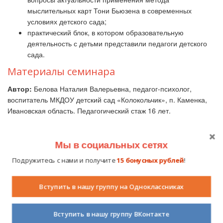
мыслительных карт Тони Бьюзена в современных
условиях детского сада;
практический блок, в котором образовательную
деятельность с детьми представили педагоги детского
сада.
Материалы семинара
Автор:
Белова Наталия Валерьевна, педагог-психолог,
воспитатель МКДОУ детский сад «Колокольчик», п. Каменка,
Ивановская область. Педагогический стаж 16 лет.
Мы в социальных сетях
Наталия Валерьевна
4.5 из 5 звезд
25 августа 2016
(голосов: 2, сумма
Подружитесь с нами и получите
15 бонусных рублей
!
баллов: 9)
5957
0
Вступить в нашу группу на Одноклассниках
Вступить в нашу группу ВКонтакте