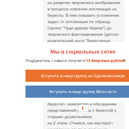
на развитие творческого воображения
в процессе освоения аппликации из
бересты. В нем показано усложнение
задач: от аппликации по образцу
(проект "Чудо-дерево береза") до
творческого фантазирования (детско-
родительский досуг "Берестяные
фантазии"), так как целью нашего
Мы в социальных сетях
исследования было именно развитие
творческого воображения детей.
Подружитесь с нами и получите
15 бонусных рублей
!
Таким образом, результаты
исследования показали возможность
Вступить в нашу группу на Одноклассниках
развития творческого воображения на
примере аппликации из бересты по
следующим этапам:
Вступить в нашу группу ВКонтакте
на 1 этапе «Знакомьтесь, чудная
береста!» знакомство и обогащение
представлений работы с берестой у
старших дошкольников;
на 2 этапе «Учимся, как мастера!»