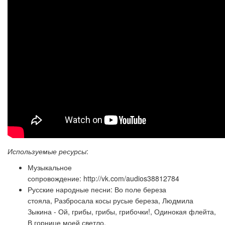
Используемые ресурсы
:
Музыкальное
сопровождение:
http://vk.com/audios38812784
Русские народные песни:
Во поле береза
стояла,
Разбросала косы русые береза,
Людмила
Зыкина - Ой, грибы, грибы, грибочки!,
Одинокая флейта,
В горнице моей светло.