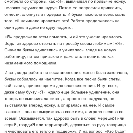
смотрели со стороны, как «Я», выпячивая по привычке ножку,
неловко вкручивала шуруп. Потом ее попросили приклеить,
отнести, хлопнуть и подержать. И буква помогала всем, мало
того, ей начинало нравиться это! Работа продолжалась не
один день и даже не одну неделю.
«Я» продолжала всем помогать, и ей это ужасно нравилось.
Ведь так здорово отвечать на просьбу своим любимым: «Я».
Сначала буквы удивлялись и умилялись, глядя на новую
работницу, потом привыкли и даже стали ценить ее как
незаменимого помощника.
И вот, когда работа по восстановлению жилья была закончена,
буквы собрались на чаепитие. Когда все песни были спеты,
чай выпит, пришло время для словосложения. И тут всех,
даже саму букву «Я», ждало еще большее удивление, она
теперь не выпячивала живот, а просто его надувала, не
выставляла вперед ножку, а опиралась на нее. И самое
главное – она не выкрикивала свое имя, а играла в слова со
всеми! Оказывается, так здорово быть в слове: ЧерешнЯ или
сериЯ, гвардиЯ или территориЯ, держаться за руку товарища
и чувствовать его тепло и поддержку. И на вопрос: «Кто будет