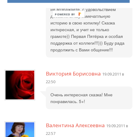
логопедом в детском саду! И если Вы
не возражаете, с удовольствием
добавлю ВАшу замечатльную
историю в свою копилку! Сказка
интнресная, и учит не только
грамоте)) Первая Пятёрка и особая
поддержка от коллеги!!!))) Буду рада
продолжить с Вами общение!!!
Виктория Борисовна
19.09.2011 в
22:50
Очень интересная сказка! Мне
понравилась. 5+!
Валентина Алексеевна
19.09.2011 в
22:57