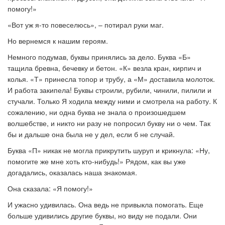
помогу!»
«Вот уж я-то повеселюсь», – потирал руки маг.
Но вернемся к нашим героям.
Немного подумав, буквы принялись за дело. Буква «Б»
тащила бревна, бечевку и бетон. «К» везла кран, кирпич и
колья. «Т» принесла топор и трубу, а «М» доставила молоток.
И работа закипела! Буквы строили, рубили, чинили, пилили и
стучали. Только Я ходила между ними и смотрела на работу. К
сожалению, ни одна буква не знала о произошедшем
волшебстве, и никто ни разу не попросил букву ни о чем. Так
бы и дальше она была не у дел, если б не случай.
Буква «П» никак не могла прикрутить шуруп и крикнула: «Ну,
помогите же мне хоть кто-нибудь!» Рядом, как вы уже
догадались, оказалась наша знакомая.
Она сказала: «Я помогу!»
И ужасно удивилась. Она ведь не привыкла помогать. Еще
больше удивились другие буквы, но виду не подали. Они