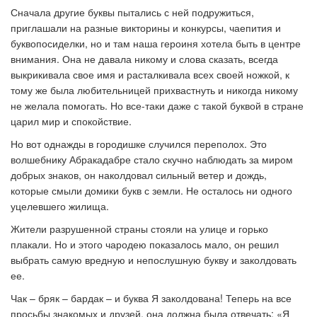
Сначала другие буквы пытались с ней подружиться,
приглашали на разные викторины и конкурсы, чаепития и
буквопосиделки, но и там наша героиня хотела быть в центре
внимания. Она не давала никому и слова сказать, всегда
выкрикивала свое имя и расталкивала всех своей ножкой, к
тому же была любительницей прихвастнуть и никогда никому
не желала помогать. Но все-таки даже с такой буквой в стране
царил мир и спокойствие.
Но вот однажды в городишке случился переполох. Это
волшебнику Абракадабре стало скучно наблюдать за миром
добрых знаков, он наколдовал сильный ветер и дождь,
которые смыли домики букв с земли. Не осталось ни одного
уцелевшего жилища.
Жители разрушенной страны стояли на улице и горько
плакали. Но и этого чародею показалось мало, он решил
выбрать самую вредную и непослушную букву и заколдовать
ее.
Чак – бряк – бардак – и буква Я заколдована! Теперь на все
просьбы знакомых и друзей, она должна была отвечать: «Я