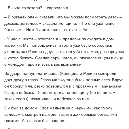
– Вы что-то хотели? – спросила я.
– В органах опеки сказали, что мы можем посмотреть деток –
дрожащим голосом сказала женщина. – Но они уже такие
большие… Нам бы помладше, лет четырёх.
- У нас с шести – ответила я и предложила сходить в дом
малютки. Мы попрощались, и гости уже было собрались
уходить, как Родион вдруг выхватил у Алекса мяч, развернулся
и хотел бежать. Сделав пару шагов, он оказался лицом к лицу
с молодой парой и встал, как вкопанный.
Во дворе наступила тишина. Женщина и Родион смотрели
друг другу в глаза. Глаза мальчугана были полные слез. Вдруг
он бросил мяч, резко повернулся и с протяжным « ма-а-ма-а»
быстро побежал. Я посмотрела на женщину (по её щекам
текли слезы), извинилась и побежала за ним.
Он был за домом. Этот мальчишка с чёрными, как смоль
волосами, смотрел на меня такими же чёрными большими
глазами. А в глазах был вопрос: