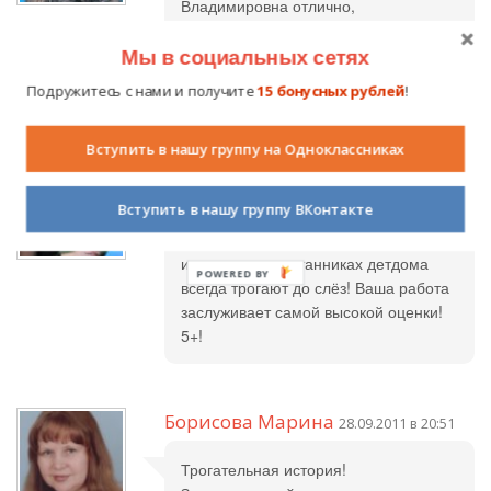
Владимировна отлично,
замечательная работа. Желаю
успехов в конкурсе. Галина
Мы в социальных сетях
Викторовна.
Подружитесь с нами и получите
15 бонусных рублей
!
Вступить в нашу группу на Одноклассниках
Валентина Алексеевна
28.09.2011 в
19:29
Вступить в нашу группу ВКонтакте
Уважаемая Ольга Владимировна,
истории о воспитанниках детдома
всегда трогают до слёз! Ваша работа
заслуживает самой высокой оценки!
5+!
Борисова Марина
28.09.2011 в 20:51
Трогательная история!