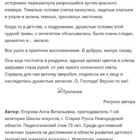
осторожно перешагнула разросшийся кустик красного
клевера. Тяжелые головки слегка качнулись, задетые платьем
и упали в зелень темных, трехлапых листочков.
Когда-то в детстве, с подружками, душистые головки этой
чудной травы, с аппетитом обсасывались. Было очень сладко,
ароматно и… весело.
Все ушло в приятное воспоминание. В добрую, милую сказку.
Она еще постояла в раздумье, вдыхая аромат цветов и слегка
закрывая глаза рукой от уже яркого солнечного света.
Сорвала для чая веточку зверобоя, поднесла ее к лицу и
насладилась душистым запахом. О, Господи! Вкусно-то как!
Рисунок автора
Автор:
Егорова Алла Витальевна, преподаватель 1-ой
категории Школы искусств, г. Старая Русса Новгородской
области. Педагогический стаж 15 лет. Среди достижений
почетная грамота за достижения в области развития детского
творчества комитета культуры г. Новгорода, ученица