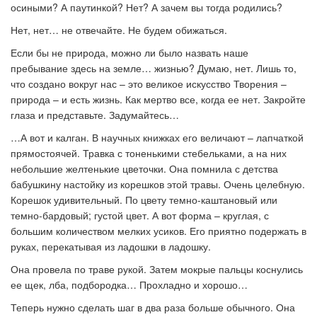
осиными? А паутинкой? Нет? А зачем вы тогда родились?
Нет, нет… не отвечайте. Не будем обижаться.
Если бы не природа, можно ли было назвать наше
пребывание здесь на земле… жизнью? Думаю, нет. Лишь то,
что создано вокруг нас – это великое искусство Творения –
природа – и есть жизнь. Как мертво все, когда ее нет. Закройте
глаза и представьте. Задумайтесь…
…А вот и калган. В научных книжках его величают – лапчаткой
прямостоячей. Травка с тоненькими стебельками, а на них
небольшие желтенькие цветочки. Она помнила с детства
бабушкину настойку из корешков этой травы. Очень целебную.
Корешок удивительный. По цвету темно-каштановый или
темно-бардовый; густой цвет. А вот форма – круглая, с
большим количеством мелких усиков. Его приятно подержать в
руках, перекатывая из ладошки в ладошку.
Она провела по траве рукой. Затем мокрые пальцы коснулись
ее щек, лба, подбородка… Прохладно и хорошо…
Теперь нужно сделать шаг в два раза больше обычного. Она