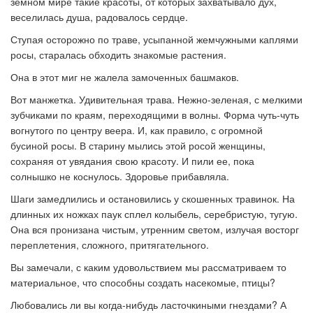
земном мире такие красоты, от которых захватывало дух,
веселилась душа, радовалось сердце.
Ступая осторожно по траве, усыпанной жемчужными каплями
росы, старалась обходить знакомые растения.
Она в этот миг не жалела замоченных башмаков.
Вот манжетка. Удивительная трава. Нежно-зеленая, с мелкими
зубчиками по краям, переходящими в волны. Форма чуть-чуть
вогнутого по центру веера. И, как правило, с огромной
бусиной росы. В старину мылись этой росой женщины,
сохраняя от увядания свою красоту. И пили ее, пока
солнышко не коснулось. Здоровье прибавляла.
Шаги замедлились и остановились у скошенных травинок. На
длинных их ножках паук сплел колыбель, серебристую, тугую.
Она вся пронизана чистым, утренним светом, излучая восторг
переплетения, сложного, притягательного.
Вы замечали, с каким удовольствием мы рассматриваем то
материальное, что способны создать насекомые, птицы?
Любовались ли вы когда-нибудь ласточкиными гнездами? А