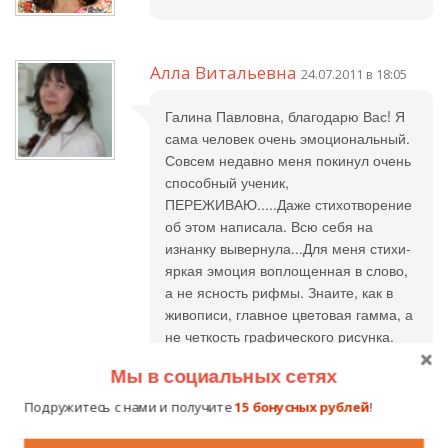
Алла Витальевна
24.07.2011 в 18:05
Галина Павловна, благодарю Вас! Я
сама человек очень эмоциональный.
Совсем недавно меня покинул очень
способный ученик,
ПЕРЕЖИВАЮ.....Даже стихотворение
об этом написала. Всю себя на
изнанку вывернула...Для меня стихи-
яркая эмоция воплощенная в слово,
а не ясность рифмы. Знаите, как в
живописи, главное цветовая гамма, а
не четкость графического рисунка.
Если есть желание прочесть, оно
Мы в социальных сетях
называется "Ученик и учитель"(
поэтическая страничка). С уважением
Подружитесь с нами и получите
15 бонусных рублей
!
А.В..