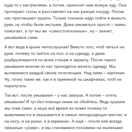
куда-то с кастрюлями, а потом, приносит нам всякую еду. Она
протирает столы и расставляет на них разную посуду. Потом
нас приглашают кушать. Только сначала надо пойти и вымыть
руки, ну чтобы были чистыми. Дома умываться просто – мама
помогает, а тут мы же «самостоятельные», ну – значит,
умываемся сами.
А вот вода в кране непослушная! Вместо того, чтоб литься на
руки, почему-то льётся на пол, и на одежду, и даже
разбрызгивается по всем стенам и зеркалу. После такого
умывания многим из нас приходится менять одежду. Мы
вытираемся каждый своим полотенцем. Над ними – картинки.
Ну, точно такие же, как и в приёмной на шкафчиках, чтоб не
перепутать.
Так вот: после умывания – у нас завтрак. А потом – опять
умывание! И тут без помощи никак не обойтись. Ведь кушаем
мы тоже сами, а каша всё время из ложки почему-то
вываливается и оказывается в самых неподходящих местах: и
на носу, и на руках, и в карманах. А ещё – после неё всегда
смешные «усики», и мы становимся похожими на маленьких