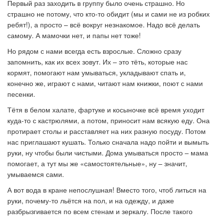
Первый раз заходить в группу было очень страшно. Но
страшно не потому, что кто-то обидит (мы и сами не из робких
ребят!), а просто – всё вокруг незнакомое. Надо всё делать
самому. А мамочки нет, и папы нет тоже!
Но рядом с нами всегда есть взрослые. Сложно сразу
запомнить, как их всех зовут. Их – это тёть, которые нас
кормят, помогают нам умываться, укладывают спать и,
конечно же, играют с нами, читают нам книжки, поют с нами
песенки.
Тётя в белом халате, фартуке и косыночке всё время уходит
куда-то с кастрюлями, а потом, приносит нам всякую еду. Она
протирает столы и расставляет на них разную посуду. Потом
нас приглашают кушать. Только сначала надо пойти и вымыть
руки, ну чтобы были чистыми. Дома умываться просто – мама
помогает, а тут мы же «самостоятельные», ну – значит,
умываемся сами.
А вот вода в кране непослушная! Вместо того, чтоб литься на
руки, почему-то льётся на пол, и на одежду, и даже
разбрызгивается по всем стенам и зеркалу. После такого