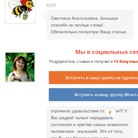
22:23
Светлана Анатольевна, большое
спасибо за теплые слова!
Обязательно посмотрю Вашу статью.
Мы в социальных се
Наталия Васильевна
11.09.2011 в
Подружитесь с нами и получите
15 бонусны
16:21
Светлана Михайловна, Ваш рассказ
Вступить в нашу группу на Однокл
вызывает безусловно улыбку!!! Я
познакомилась с ним раньше (тогда
Вступить в нашу группу ВКонт
же и "5" поставила, оценка учтена,
проверила), но снова получила
огромное удовольствие от чтения!!! У
Вас редкий талант передавать
состояния и чувства самых искренних
человечков - малышей. Это от того,
что Вы так близки к ним и по-