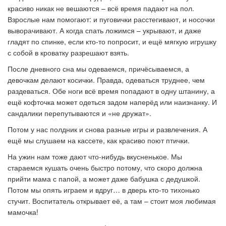
красиво никак не вешаются – всё время падают на пол.
Взрослые нам помогают: и пуговички расстегивают, и носочки
выворачивают. А когда спать ложимся – укрывают, и даже
гладят по спинке, если кто-то попросит, и ещё мягкую игрушку
с собой в кроватку разрешают взять.
После дневного сна мы одеваемся, причёсываемся, а
девочкам делают косички. Правда, одеваться труднее, чем
раздеваться. Обе ноги всё время попадают в одну штанину, а
ещё кофточка может одеться задом наперёд или наизнанку. И
сандалики перепутываются и «не дружат».
Потом у нас полдник и снова разные игры и развлечения. А
ещё мы слушаем на кассете, как красиво поют птички.
На ужин нам тоже дают что-нибудь вкусненькое. Мы
стараемся кушать очень быстро потому, что скоро должна
прийти мама с папой, а может даже бабушка с дедушкой.
Потом мы опять играем и вдруг… в дверь кто-то тихонько
стучит. Воспитатель открывает её, а там – стоит моя любимая
мамочка!