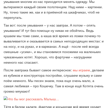
умывания многим из нас приходится менять одежду. Мы
вытираемся каждый своим полотенцем. Над ними – картинки.
Ну, точно такие же, как и в приёмной на шкафчиках, чтоб не
перепутать.
Так вот: после умывания – у нас завтрак. А потом – опять
умывание! И тут без помощи ну никак не обойтись. Ведь
кушаем мы тоже сами, а каша всё время из ложки почему-то
вываливается и оказывается в самых неподходящих местах: и
на носу, и на руках, и в карманах. А ещё - после неё всегда
смешные «усики», и мы становимся похожими на маленьких
чумазеньких котят. Хорошо, что фартучки – нагрудники
немного нас спасают.
После завтрака бывает самое интересное:
мы играем
, делаем
из кубиков и конструктора постройки, слушаем музыку и сами
поём немного. Мы песен знаем, пока еще очень мало, а
самая любимая – про Кошечку. Там в конце ещё Котята очень
громко мяукают!
Тётя в белом халате, фартуке и косыночке всё время уходит