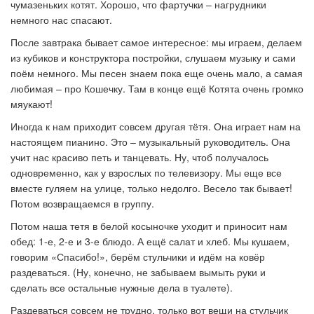
чумазеньких котят. Хорошо, что фартучки – нагрудники
немного нас спасают.
После завтрака бывает самое интересное: мы играем, делаем
из кубиков и конструктора постройки, слушаем музыку и сами
поём немного. Мы песен знаем пока еще очень мало, а самая
любимая – про Кошечку. Там в конце ещё Котята очень громко
мяукают!
Иногда к нам приходит совсем другая тётя. Она играет нам на
настоящем пианино. Это – музыкальный руководитель. Она
учит нас красиво петь и танцевать. Ну, чтоб получалось
одновременно, как у взрослых по телевизору. Мы еще все
вместе гуляем на улице, только недолго. Весело так бывает!
Потом возвращаемся в группу.
Потом наша тетя в белой косыночке уходит и приносит нам
обед: 1-е, 2-е и 3-е блюдо. А ещё салат и хлеб. Мы кушаем,
говорим «Спасибо!», берём стульчики и идём на ковёр
раздеваться. (Ну, конечно, не забываем вымыть руки и
сделать все остальные нужные дела в туалете).
Раздеваться совсем не трудно, только вот вещи на стульчик