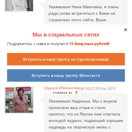
Уважаемая Нина Ивановна, я очень
рада снова встретиться с Вами на
страничках этого сайта. Ваши
произведения будь-то сказки или
стихотворения всегда наполнены
Мы в социальных сетях
добротой, любовью к родному краю,
Подружитесь с нами и получите
15 бонусных рублей
!
детям. Вот и эта сказка подарила мне
очень много положительных эмоций.
От меня Вам 5 звездочек! Удачи в
Вступить в нашу группу на Одноклассниках
конкурсе!
Вступить в нашу группу ВКонтакте
Нина Ивановна
30.07.2014 в 20:31
Уважаемая Наденька. Мы с внуком
прочитали ваш отзыв и стало
приятно, что из Якутии нам ответила
молодой педагог, подающий хорошие
надежды на творческую жизнь с