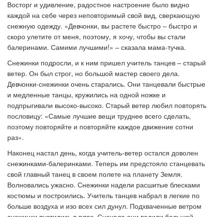
Восторг и удивление, радостное настроение было видно
каждой на себе через неповторимый свой вид, сверкающую
снежную одежду. «Девчонки, вы растете быстро – быстро и
скоро улетите от меня, поэтому, я хочу, чтобы вы стали
балеринами. Самими лучшими!» – сказала мама-тучка.
Снежинки подросли, и к ним пришел учитель танцев – старый
ветер. Он был строг, но большой мастер своего дела.
Девчонки-снежинки очень старались. Они танцевали быстрые
и медленные танцы, кружились на одной ножке и
подпрыгивали высоко-высоко. Старый ветер любил повторять
пословицу: «Самые лучшие вещи труднее всего сделать,
поэтому повторяйте и повторяйте каждое движение сотни
раз».
Наконец настал день, когда учитель-ветер остался доволен
снежинками-балеринками. Теперь им предстояло станцевать
свой главный танец в своем полете на планету Земля.
Волновались ужасно. Снежинки надели расшитые блесками
костюмы и построились. Учитель танцев набрал в легкие по
больше воздуха и изо всех сил дунул. Подхваченные ветром
снежинки пустились в пляс. Сначала они водили большой