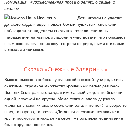
Номинация «Художественная проза о детях, о семье, о
школе»
Дети играли на участке
детского сада, и вдруг пошел белый пушистый снег. Они
наблюдали за падением снежинок, ловили снежинки
–
парашютики на язычок и ладони и чувствовали, что попадают
в зимнюю сказку, где их ждут встречи с природными стихиями
и зимними забавами…
Сказка «Снежные балерины»
Высоко-высоко в небесах у пушистой снежной тучи родились
снежинки: огромное множество крошечных белых девчонок.
Все они были разные, каждая имела свой узор, и не было ни
одной, похожей на другую. Мама-тучка сначала держала
малютки-снежинки около себя. Они бегали по ней: то вверх, то
вниз, то вправо, то влево. «Девчонки-снежинки, вставайте в
круг и посмотрите каждая на себя»
–
привлекла их внимание
более крупная снежинка.