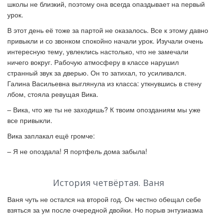
школы не близкий, поэтому она всегда опаздывает на первый
урок.
В этот день её тоже за партой не оказалось. Все к этому давно
привыкли и со звонком спокойно начали урок. Изучали очень
интересную тему, увлеклись настолько, что не замечали
ничего вокруг. Рабочую атмосферу в классе нарушил
странный звук за дверью. Он то затихал, то усиливался.
Галина Васильевна выглянула из класса: уткнувшись в стену
лбом, стояла ревущая Вика.
–
Вика, что же ты не заходишь? К твоим опозданиям мы уже
все привыкли.
Вика заплакал ещё громче:
–
Я не опоздала! Я портфель дома забыла!
История четвёртая. Ваня
Ваня чуть не остался на второй год. Он честно обещал себе
взяться за ум после очередной двойки. Но порыв энтузиазма