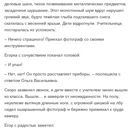
деловые шаги, тихое позвякивание металлических предметов,
загадочное шуршание. Этот монотонный шум вдруг нарушил
громкий звук, будто тяжёлая глыба подтаявшего снега
скатилась с весенней крыши. Дети вздрогнули. Учительница
постаралась их успокоить:
–
Ничего страшного! Приехал фотограф со своими
инструментами.
Егорка с сочувствием покачал головой:
–
И упал!
–
Нет, нет! Он просто расставляет приборы,
–
поспешила с
ответом Ольга Васильевна.
Скоро зазвенел звонок, и дети вместе с учителем чинно вышли
из класса. Вышли… и замерли от неожиданности. На полу,
неуклюже вытянув длинные ноги, с огромной шишкой на лбу
сидел ошарашенный фотограф и бережно прижимал к груди
камеру.
Егор с радостью заметил: