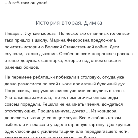
–
А всё-таки он упал!
История вторая. Димка
Январь… Жуткие морозы. Но несколько отчаянных голов всё-
таки пришло в школу. Марина Фёдоровна предложила
почитать истории о Великой Отечественной войне. Дети
слушали, затаив дыхание. Особенно всем понравился рассказ
о юных девушках-санитарка, которые под огнём спасали
раненых бойцов.
На перемене ребятишки побежали в столовую, откуда уже
давно разносился по всей школе ароматный булочный дух.
Погревшись, разрумянившиеся ученики вернулись в класс.
Учительница заметила, что их немногочисленные ряды
совсем поредели. Решили не начинать чтения, дождаться
отсутствующих. Прошла минута, другая… Из коридора
донеслись пыхтяще-сопящие звуки. Все с любопытством
выбежали из класса и увидели странную картину. Две хрупкие
одноклассницы с усилием тащили еле передвигавшего ноги,
страдальчески сморщенного крепыша Димку.