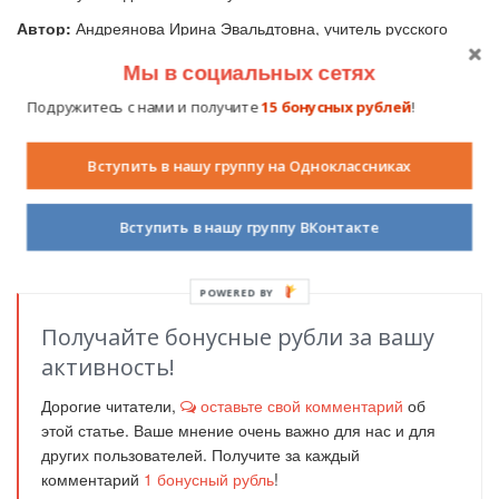
Автор:
Андреянова Ирина Эвальдтовна, учитель русского
языка Карповской средней школы,п. Карповский, Алтайский
Мы в социальных сетях
край.
Подружитесь с нами и получите
15 бонусных рублей
!
Ирина Эвальдтовна
Вступить в нашу группу на Одноклассниках
4.5 из 5 звезд
18 сентября 2012
(голосов: 6, сумма
баллов: 27)
4473
8
Вступить в нашу группу ВКонтакте
Получайте бонусные рубли за вашу
активность!
Дорогие читатели,
оставьте свой комментарий
об
этой статье. Ваше мнение очень важно для нас и для
других пользователей. Получите за каждый
комментарий
1
бонусный рубль
!