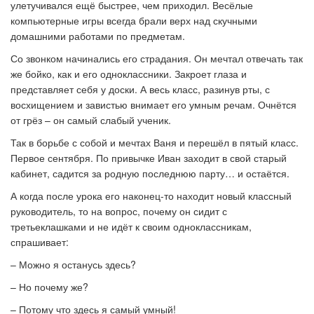
улетучивался ещё быстрее, чем приходил. Весёлые
компьютерные игры всегда брали верх над скучными
домашними работами по предметам.
Со звонком начинались его страдания. Он мечтал отвечать так
же бойко, как и его одноклассники. Закроет глаза и
представляет себя у доски. А весь класс, разинув рты, с
восхищением и завистью внимает его умным речам. Очнётся
от грёз – он самый слабый ученик.
Так в борьбе с собой и мечтах Ваня и перешёл в пятый класс.
Первое сентября. По привычке Иван заходит в свой старый
кабинет, садится за родную последнюю парту… и остаётся.
А когда после урока его наконец-то находит новый классный
руководитель, то на вопрос, почему он сидит с
третьеклашками и не идёт к своим одноклассникам,
спрашивает:
–
Можно я останусь здесь?
–
Но почему же?
–
Потому что здесь я самый умный!