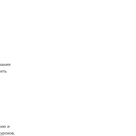
нания
рить
нию и
уроков,