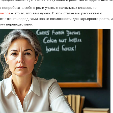
 попробовать себя в роли учителя начальных классов, то
лассов
–
это то, что вам нужно. В этой статье мы расскажем о
к стать экспертом наших
Как правильно оформить р
ет открыть перед вами новые возможности для карьерного роста, и
конкурсов
для публикации
мму переподготовки.