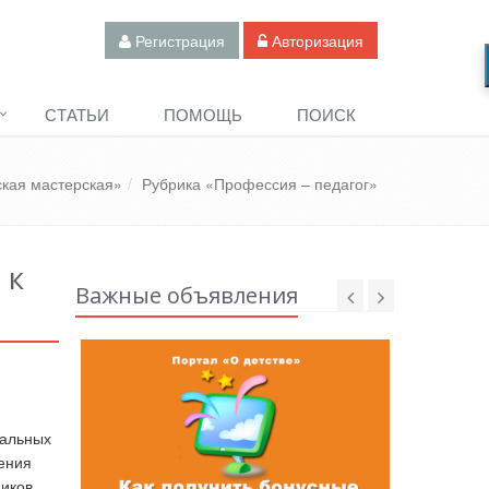
Регистрация
Авторизация
СТАТЬИ
ПОМОЩЬ
ПОИСК
ская мастерская»
Рубрика «Профессия – педагог»
 к
Важные объявления
чальных
ения
иков.