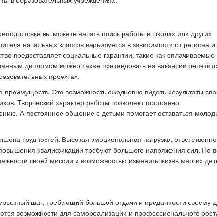
ты в образовательных учреждениях.
подготовке вы можете начать поиск работы в школах или других
чителя начальных классов варьируется в зависимости от региона и
ство предоставляет социальные гарантии, такие как оплачиваемые 
 данным дипломом можно также претендовать на
вакансии репетито
бразовательных проектах.
о преимуществ. Это возможность ежедневно видеть результаты сво
ников. Творческий характер работы позволяет постоянно
чению. А постоянное общение с детьми помогает оставаться моло
ишена трудностей. Высокая эмоциональная нагрузка, ответственно
 повышения квалификации требуют большого напряжения сил. Но в
важности своей миссии и возможностью изменить жизнь многих дет
серьезный шаг, требующий большой отдачи и преданности своему д
роются возможности для самореализации и профессионального рост