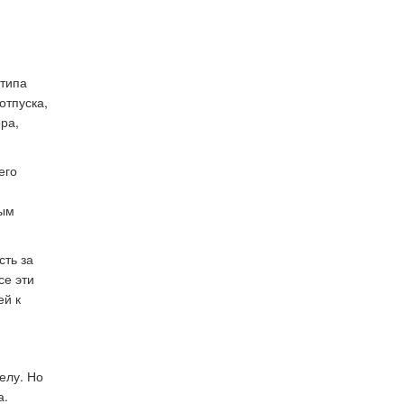
 типа
отпуска,
ра,
его
дым
сть за
се эти
ей к
елу. Но
а.