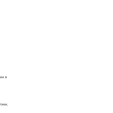
ии в
тики,