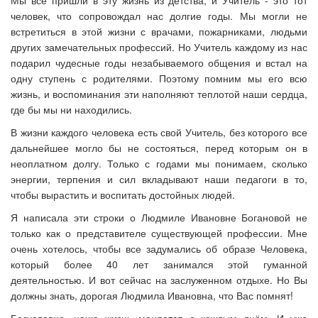
Мы все пришли в эту жизнь из детства, и Учитель - это тот
человек, что сопровождал нас долгие годы. Мы могли не
встретиться в этой жизни с врачами, пожарниками, людьми
других замечательных профессий. Но Учитель каждому из нас
подарил чудесные годы незабываемого общения и встал на
одну ступень с родителями. Поэтому помним мы его всю
жизнь, и воспоминания эти наполняют теплотой наши сердца,
где бы мы ни находились.
В жизни каждого человека есть свой Учитель, без которого все
дальнейшее могло бы не состояться, перед которым он в
неоплатном долгу. Только с годами мы понимаем, сколько
энергии, терпения и сил вкладывают наши педагоги в то,
чтобы вырастить и воспитать достойных людей.
Я написала эти строки о Людмиле Ивановне Богановой не
только как о представителе существующей профессии. Мне
очень хотелось, чтобы все задумались об образе Человека,
который более 40 лет занимался этой гуманной
деятельностью. И вот сейчас на заслуженном отдыхе. Но Вы
должны знать, дорогая Людмила Ивановна, что Вас помнят!