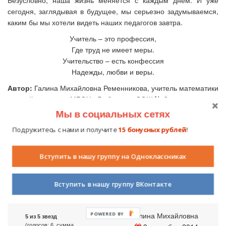
Безусловно, наша жизнь меняется с каждым днём. И уже
сегодня, заглядывая в будущее, мы серьезно задумываемся,
каким бы мы хотели видеть наших педагогов завтра.
Учитель – это профессия,
Где труд не имеет меры.
Учительство – есть конфессия
Надежды, любви и веры.
Автор:
Галина Михайловна Ременникова, учитель математики
высшей категории МБОУ «Любинская СОШ № 3», р. п.
Любинский, Омская область. Победитель ПНПО
Мы в социальных сетях
«Образование» «Лучший учитель Российской Федерации»,
Подружитесь с нами и получите
15 бонусных рублей
!
Почётный работник общего образования Российской
Федерации, Лауреат Всероссийского конкурса «Современный
классный руководитель», Лауреат Национальной
Вступить в нашу группу на Одноклассниках
образовательной программы «Интеллектуально-творческий
потенциал России».
Вступить в нашу группу ВКонтакте
Галина Михайловна
5 из 5 звезд
(голосов: 6, сумма