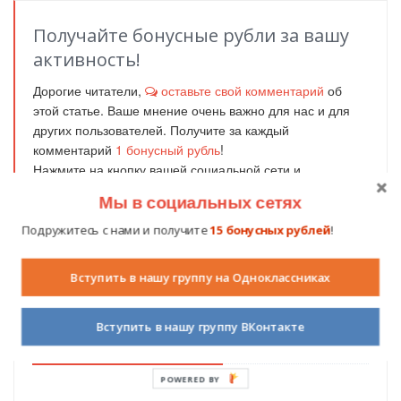
Получайте бонусные рубли за вашу
активность!
Дорогие читатели,
оставьте свой комментарий
об
этой статье. Ваше мнение очень важно для нас и для
других пользователей. Получите за каждый
комментарий
1
бонусный рубль
!
Нажмите на кнопку вашей социальной сети и
поделитесь информацией с вашими друзьями.
Мы в социальных сетях
Вконтакте
Одноклассники
Facebook
Подружитесь с нами и получите
15 бонусных рублей
!
Мой мир
Вступить в нашу группу на Одноклассниках
Вступить в нашу группу ВКонтакте
Похожие публикации
POWERED BY