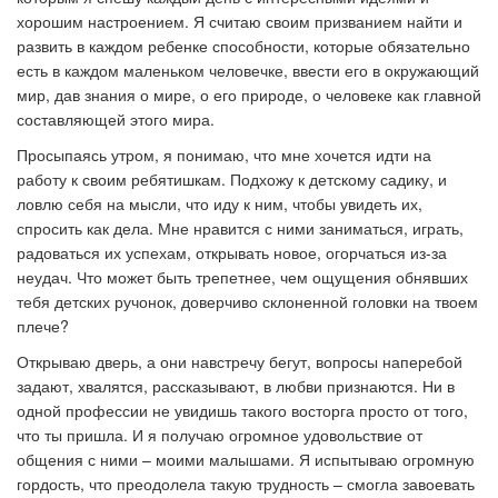
хорошим настроением. Я считаю своим призванием найти и
развить в каждом ребенке способности, которые обязательно
есть в каждом маленьком человечке, ввести его в окружающий
мир, дав знания о мире, о его природе, о человеке как главной
составляющей этого мира.
Просыпаясь утром, я понимаю, что мне хочется идти на
работу к своим ребятишкам. Подхожу к детскому садику, и
ловлю себя на мысли, что иду к ним, чтобы увидеть их,
спросить как дела. Мне нравится с ними заниматься, играть,
радоваться их успехам, открывать новое, огорчаться из-за
неудач. Что может быть трепетнее, чем ощущения обнявших
тебя детских ручонок, доверчиво склоненной головки на твоем
плече?
Открываю дверь, а они навстречу бегут, вопросы наперебой
задают, хвалятся, рассказывают, в любви признаются. Ни в
одной профессии не увидишь такого восторга просто от того,
что ты пришла. И я получаю огромное удовольствие от
общения с ними – моими малышами. Я испытываю огромную
гордость, что преодолела такую трудность – смогла завоевать