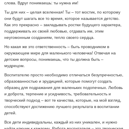
слова. Вдруг понимаешь: ты нужна им!
Ты для них – целая вселенная! Ты – тот мостик, по которому
они будут шагать все то время, которое называется детство.
Как это прекрасно – закладывать ростки будущего характера,
поддерживать их своей любовью, отдавать им, этим
неугомонным созданиям, тепло своего сердца.
Но какая же это ответственность – быть проводником в
окружающем мире для маленького человечка! Отвечая на
детские вопросы, понимаешь, что ты должна быть –
мудрецом.
Воспитателю просто необходимо отличаться безупречностью,
образованностью и эрудицией, которые помогут создать
образец для подражания для маленьких подопечных. Любовь
и доброта, терпение и усидчивость, требовательность и
творческий подход
–
вот те качества, которые, на мой взгляд,
способствуют достижению лучшего результата в воспитании
детей.
Все дети индивидуальны, каждый из них уникален, и нужно
найти ключик к каждому. Работа воспитателя – это творческая