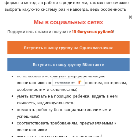
формы и методы в работе с родителями, так как невозможно
выбрать какую-то систему раз и навсегда, ведь особенность
педагогики в постоянном движении, развитии и изменении.
Мы в социальных сетях
Мои принципы работы
можно описать так:
Подружитесь с нами и получите
15 бонусных рублей
!
не быть назойливой: у каждого свой мир интересов и
увлечений;
Вступить в нашу группу на Одноклассниках
предоставлять детям больше самостоятельности и
права выбора;
не развлекать, а увлекать и занимать, чтобы задать
Вступить в нашу группу ВКонтакте
основу эмоционального тона занятия;
использовать «скрытую» дифференциацию
воспитанников по учебным возможностям, интересам,
особенностям и склонностям;
уметь вставать на позицию ребенка, видеть в нем
личность, индивидуальность;
помогать ребенку быть социально значимым и
успешным;
соответствовать требованиям, предъявляемым к
воспитанникам;
учитывать, что все новое – это интересно!