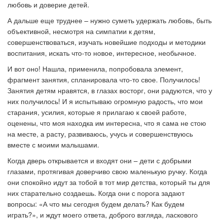
любовь и доверие детей.
А дальше еще труднее – нужно суметь удержать любовь, быть
объективной, несмотря на симпатии к детям,
совершенствоваться, изучать новейшие подходы и методики
воспитания, искать что-то новое, интересное, необычное.
И вот оно! Нашла, применила, попробовала элемент,
фрагмент занятия, спланировала что-то свое. Получилось!
Занятия детям нравятся, в глазах восторг, они радуются, что у
них получилось! И я испытываю огромную радость, что мои
старания, усилия, которые я прилагаю к своей работе,
оценены, что моя находка им интересна, что я сама не стою
на месте, а расту, развиваюсь, учусь и совершенствуюсь
вместе с моими малышами.
Когда дверь открывается и входят они – дети с добрыми
глазами, протягивая доверчиво свою маленькую ручку. Когда
они спокойно идут за тобой в тот мир детства, который ты для
них старательно создаешь. Когда они с порога задают
вопросы: «А что мы сегодня будем делать? Как будем
играть?», и ждут моего ответа, доброго взгляда, ласкового