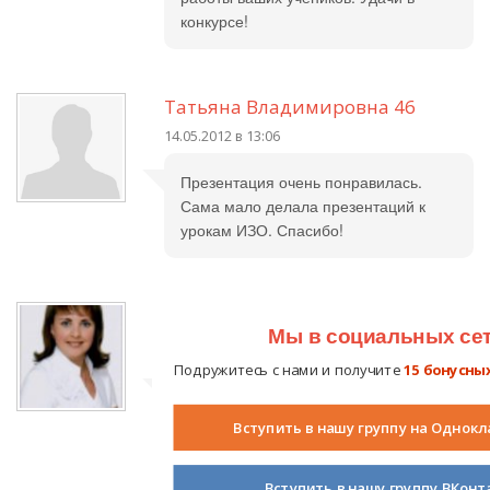
конкурсе!
Татьяна Владимировна 46
14.05.2012 в 13:06
Презентация очень понравилась.
Сама мало делала презентаций к
урокам ИЗО. Спасибо!
Еськова Светлана Геннадьевна
Мы в социальных се
17.05.2012 в 09:46
Подружитесь с нами и получите
15 бонусны
Очень познавательно! +5!
Приглашаем в гости на нашу
Вступить в нашу группу на Однокл
страничку...
Вступить в нашу группу ВКонт